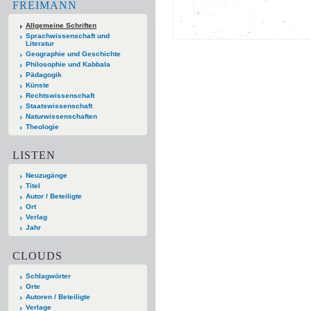
FREIMANN
Allgemeine Schriften
Sprachwissenschaft und
Literatur
Geographie und Geschichte
Philosophie und Kabbala
Pädagogik
Künste
Rechtswissenschaft
Staatswissenschaft
Naturwissenschaften
Theologie
LISTEN
Neuzugänge
Titel
Autor / Beteiligte
Ort
Verlag
Jahr
CLOUDS
Schlagwörter
Orte
Autoren / Beteiligte
Verlage