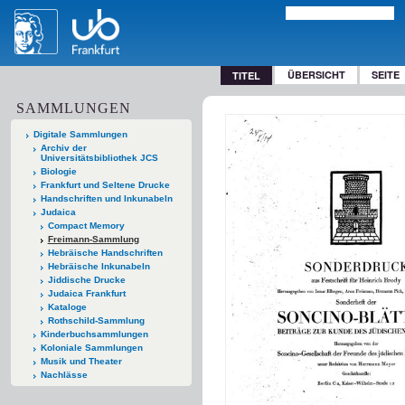
ÜBERSICHT
SEITE
TITEL
SAMMLUNGEN
Digitale Sammlungen
Archiv der
Universitätsbibliothek JCS
Biologie
Frankfurt und Seltene Drucke
Handschriften und Inkunabeln
Judaica
Compact Memory
Freimann-Sammlung
Hebräische Handschriften
Hebräische Inkunabeln
Jiddische Drucke
Judaica Frankfurt
Kataloge
Rothschild-Sammlung
Kinderbuchsammlungen
Koloniale Sammlungen
Musik und Theater
Nachlässe