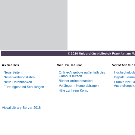
© 2026 Universitätsbibliothek Frankfurt am M
Aktuelles
Von zu Hause
Veröffentli
Neue Seiten
Online-Angebote außerhalb des
Hochschulpubl
Campus nutzen
Neuerwerbungslisten
Digitale Samm
Bücher online bestellen
Neue Datenbanken
Frankfurter Bi
Verlängern, Konto abfragen
Ausstellungsk
Führungen und Schulungen
Hilfe zu Ihrem Konto
Visual Library Server 2018