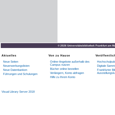
© 2026 Universitätsbibliothek Frankfurt am M
Aktuelles
Von zu Hause
Veröffentli
Neue Seiten
Online-Angebote außerhalb des
Hochschulpubl
Campus nutzen
Neuerwerbungslisten
Digitale Samm
Bücher online bestellen
Neue Datenbanken
Frankfurter Bi
Verlängern, Konto abfragen
Ausstellungsk
Führungen und Schulungen
Hilfe zu Ihrem Konto
Visual Library Server 2018