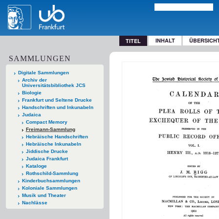
INHALT
ÜBERSICH
TITEL
SAMMLUNGEN
Digitale Sammlungen
Archiv der
Universitätsbibliothek JCS
Biologie
Frankfurt und Seltene Drucke
Handschriften und Inkunabeln
Judaica
Compact Memory
Freimann-Sammlung
Hebräische Handschriften
Hebräische Inkunabeln
Jiddische Drucke
Judaica Frankfurt
Kataloge
Rothschild-Sammlung
Kinderbuchsammlungen
Koloniale Sammlungen
Musik und Theater
Nachlässe