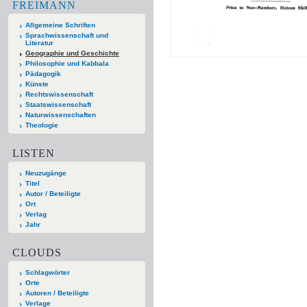
FREIMANN
Allgemeine Schriften
Sprachwissenschaft und
Literatur
Geographie und Geschichte
Philosophie und Kabbala
Pädagogik
Künste
Rechtswissenschaft
Staatswissenschaft
Naturwissenschaften
Theologie
LISTEN
Neuzugänge
Titel
Autor / Beteiligte
Ort
Verlag
Jahr
CLOUDS
Schlagwörter
Orte
Autoren / Beteiligte
Verlage