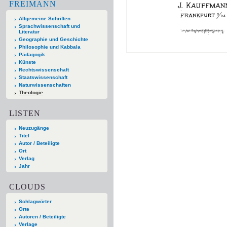
FREIMANN
Allgemeine Schriften
Sprachwissenschaft und
Literatur
Geographie und Geschichte
Philosophie und Kabbala
Pädagogik
Künste
Rechtswissenschaft
Staatswissenschaft
Naturwissenschaften
Theologie
LISTEN
Neuzugänge
Titel
Autor / Beteiligte
Ort
Verlag
Jahr
CLOUDS
Schlagwörter
Orte
Autoren / Beteiligte
Verlage