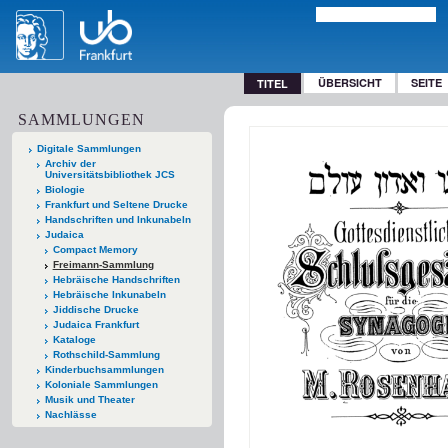
ÜBERSICHT
SEITE
TITEL
SAMMLUNGEN
Digitale Sammlungen
Archiv der
Universitätsbibliothek JCS
Biologie
Frankfurt und Seltene Drucke
Handschriften und Inkunabeln
Judaica
Compact Memory
Freimann-Sammlung
Hebräische Handschriften
Hebräische Inkunabeln
Jiddische Drucke
Judaica Frankfurt
Kataloge
Rothschild-Sammlung
Kinderbuchsammlungen
Koloniale Sammlungen
Musik und Theater
Nachlässe