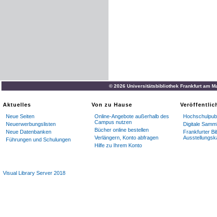
© 2026 Universitätsbibliothek Frankfurt am M
Aktuelles
Von zu Hause
Veröffentli
Neue Seiten
Online-Angebote außerhalb des
Hochschulpubl
Campus nutzen
Neuerwerbungslisten
Digitale Samm
Bücher online bestellen
Neue Datenbanken
Frankfurter Bi
Verlängern, Konto abfragen
Ausstellungsk
Führungen und Schulungen
Hilfe zu Ihrem Konto
Visual Library Server 2018