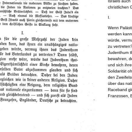
Israels
auch
christlichen
G
I
.
Wenn
Paläst
werden
kann
würde
,
verm
zu
vertreten
Judenthum
t
bewahren
,
d
und
sich
ihre
Solidarität
oh
den
Zweifels
über
das
nat
Raceband
gl
Franzosen
,
E