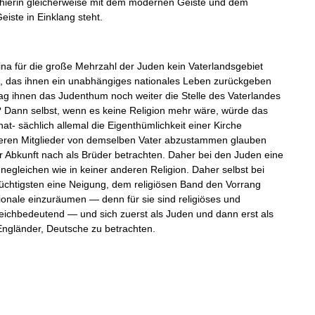
hierin
gleicherweise
mit
dem
modernen
Geiste
und
dem
eiste
in
Einklang
steht
.
ina
für
die
große
Mehrzahl
der
Juden
kein
Vaterlandsgebiet
,
das
ihnen
ein
unabhängiges
natio­
nales
Leben
zurückgeben
ag
ihnen
das
Judenthum
noch
weiter
die
Stelle
des
Vaterlandes
?
Dann
selbst
,
wenn
es
keine
Religion
mehr
wäre
,
würde
das
hat
-
sächlich
allemal
die
Eigenthümlichkeit
einer
Kirche
eren
Mitglieder
von
demselben
Vater
abzustammen
glauben
r
Abkunft
nach
als
Brüder
betrachten
.
Daher
bei
den
Juden
eine
negleichen
wie
in
keiner
anderen
Religion
.
Daher
selbst
bei
üchtigsten
eine
Neigung
,
dem
religiösen
Band
den
Vorrang
ionale
einzuräumen
—
denn
für
sie
sind
religiöses
und
eichbedeutend
—
und
sich
zuerst
als
Juden
und
dann
erst
als
ngländer
,
Deutsche
zu
betrachten
.