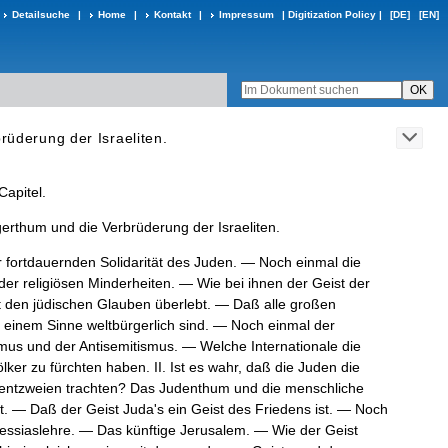
Detailsuche
|
Home
|
Kontakt
|
Impressum
|
Digitization Policy
|
[DE]
[EN]
rüderung der Israeliten.
Capitel
.
gerthum
und
die
Verbrüderung
der
Israeliten
.
r
fortdauernden
Solidarität
des
Juden
.
—
Noch
einmal
die
der
religiösen
Minderheiten
.
—
Wie
bei
ihnen
der
Geist
der
t
den
jüdischen
Glauben
überlebt
.
—
Daß
alle
großen
einem
Sinne
weltbürgerlich
sind
.
—
Noch
einmal
der
smus
und
der
Anti­
semitismus
.
—
Welche
Internationale
die
lker
zu
fürchten
haben
.
II
.
Ist
es
wahr
,
daß
die
Juden
die
entzweien
trachten
?
Das
Judenthum
und
die
menschliche
t
.
—
Daß
der
Geist
Juda
'
s
ein
Geist
des
Friedens
ist
.
—
Noch
ssiaslehre
.
—
Das
künftige
Jerusalem
.
—
Wie
der
Geist