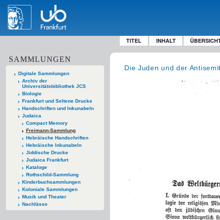
TITEL
INHALT
ÜBERSICH
SAMMLUNGEN
Die Juden und der Antisemi
Digitale Sammlungen
Archiv der
Universitätsbibliothek JCS
Biologie
Frankfurt und Seltene Drucke
Handschriften und Inkunabeln
Judaica
Compact Memory
Freimann-Sammlung
Hebräische Handschriften
Hebräische Inkunabeln
Jiddische Drucke
Judaica Frankfurt
Kataloge
Rothschild-Sammlung
Kinderbuchsammlungen
Koloniale Sammlungen
Musik und Theater
Nachlässe