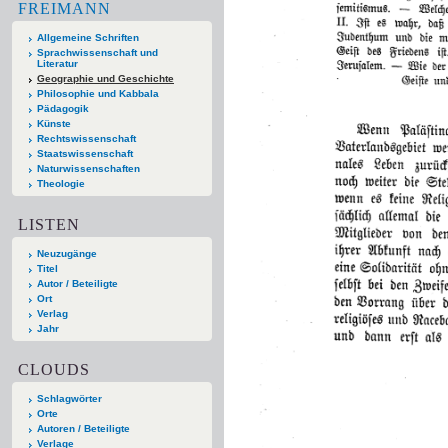
FREIMANN
Allgemeine Schriften
Sprachwissenschaft und
Literatur
Geographie und Geschichte
Philosophie und Kabbala
Pädagogik
Künste
Rechtswissenschaft
Staatswissenschaft
Naturwissenschaften
Theologie
LISTEN
Neuzugänge
Titel
Autor / Beteiligte
Ort
Verlag
Jahr
CLOUDS
Schlagwörter
Orte
Autoren / Beteiligte
Verlage