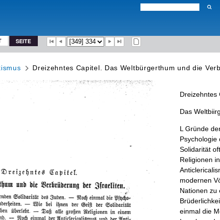
T
SEITE
tismus
Dreizehntes Capitel. Das Weltbürgerthum und die Verb
Dreizehntes
Das
Weltbiir
L
Gründe
de
Psycho­
logie
Solidarität
of
Religionen
in
Anticlericali
modernen
Vö
Nationen
zu
Brüderlichkei
einmal
die
Me