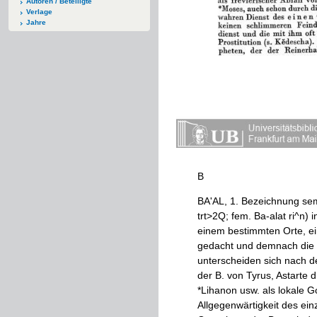
Autoren / Beteiligte
Verlage
Jahre
B
BA
'
AL
,
1
.
Bezeichnung
sem
trt
>
2Q
;
fem
.
Ba
-
alat
ri
^
n
)
i
einem
bestimmten
Orte
,
ei
gedacht
und
demnach
die
unterscheiden
sich
nach
d
der
B
.
von
Tyrus
,
Astarte
d
*
Lihanon
usw
.
als
lokale
Go
Allgegenwärtigkeit
des
ein