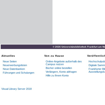
diese
Dynastie
gestürzt
ist
einer
völligen
Aufsaugung
des
B
.
,
d
.
h
.
eben
die
Uber­
Glau­
bens
durch
die
erdgebor
enen
kan
a
aniti
Kulte
,
auch
nach
dem
Sie
Duxelxl
»
ruclt
© 2026 Universitätsbibliothek Frankfurt am M
kam
,
zeigen
die
Aktuelles
Von zu Hause
Veröffentli
Reden
der
Schrift
-
Prophe­
t
Neue Seiten
Online-Angebote außerhalb des
Hochschulpubl
Campus nutzen
Neuerwerbungslisten
Digitale Samm
Lit
.
:
Die
Religionsgeschich
Bücher online bestellen
Neue Datenbanken
Frankfurter Bi
Verlängern, Konto abfragen
Ausstellungsk
unter
Elia
an­
gegebenen
Sc
Führungen und Schulungen
Hilfe zu Ihrem Konto
AI
.
Wr
.
Visual Library Server 2018
Nach
Soloweitschik
,
Die
We
Bildsäule
des
Ba
-
al
Cham