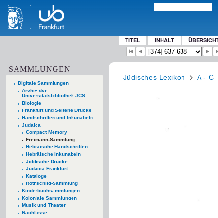
TITEL
INHALT
ÜBERSICH
SAMMLUNGEN
Jüdisches Lexikon
A - C
Digitale Sammlungen
Archiv der
Universitätsbibliothek JCS
Biologie
Frankfurt und Seltene Drucke
Handschriften und Inkunabeln
Judaica
Compact Memory
Freimann-Sammlung
Hebräische Handschriften
Hebräische Inkunabeln
Jiddische Drucke
Judaica Frankfurt
Kataloge
Rothschild-Sammlung
Kinderbuchsammlungen
Koloniale Sammlungen
Musik und Theater
Nachlässe