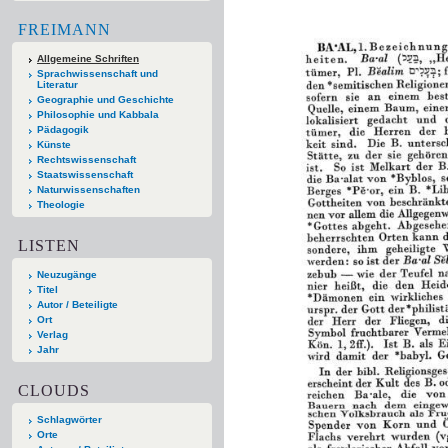
FREIMANN
Allgemeine Schriften
Sprachwissenschaft und
Literatur
Geographie und Geschichte
Philosophie und Kabbala
Pädagogik
Künste
Rechtswissenschaft
Staatswissenschaft
Naturwissenschaften
Theologie
LISTEN
Neuzugänge
Titel
Autor / Beteiligte
Ort
Verlag
Jahr
CLOUDS
Schlagwörter
Orte