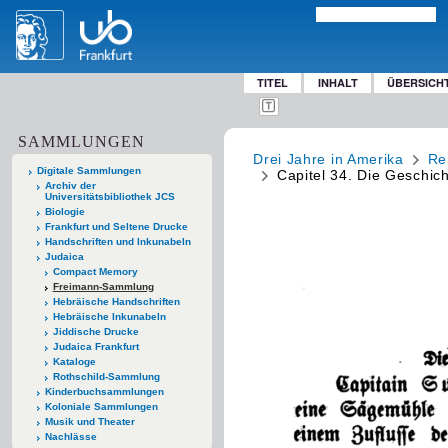
TITEL
INHALT
ÜBERSICH
SAMMLUNGEN
Drei Jahre in Amerika
Re
Digitale Sammlungen
Capitel 34. Die Geschic
Archiv der
Universitätsbibliothek JCS
Biologie
Frankfurt und Seltene Drucke
Handschriften und Inkunabeln
Judaica
Compact Memory
Freimann-Sammlung
Hebräische Handschriften
Hebräische Inkunabeln
Jiddische Drucke
Judaica Frankfurt
Kataloge
Rothschild-Sammlung
Kinderbuchsammlungen
Koloniale Sammlungen
Musik und Theater
Nachlässe