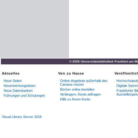
© 2026 Universitätsbibliothek Frankfurt am M
Aktuelles
Von zu Hause
Veröffentli
Neue Seiten
Online-Angebote außerhalb des
Hochschulpubl
Campus nutzen
Neuerwerbungslisten
Digitale Samm
Bücher online bestellen
Neue Datenbanken
Frankfurter Bi
Verlängern, Konto abfragen
Ausstellungsk
Führungen und Schulungen
Hilfe zu Ihrem Konto
Visual Library Server 2018