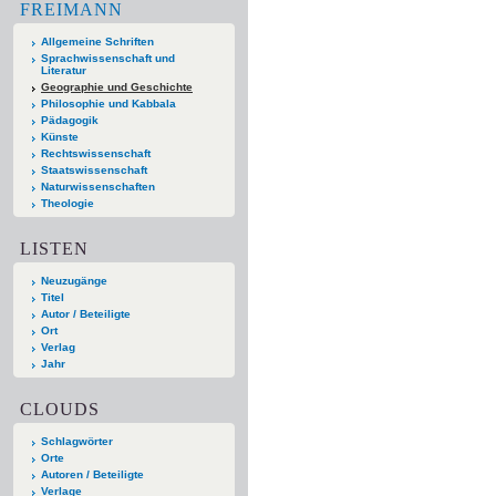
FREIMANN
Allgemeine Schriften
Sprachwissenschaft und
Literatur
Geographie und Geschichte
Philosophie und Kabbala
Pädagogik
Künste
Rechtswissenschaft
Staatswissenschaft
Naturwissenschaften
Theologie
LISTEN
Neuzugänge
Titel
Autor / Beteiligte
Ort
Verlag
Jahr
CLOUDS
Schlagwörter
Orte
Autoren / Beteiligte
Verlage