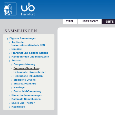
TITEL
ÜBERSICHT
SEITE
SAMMLUNGEN
Digitale Sammlungen
Archiv der
Universitätsbibliothek JCS
Biologie
Frankfurt und Seltene Drucke
Handschriften und Inkunabeln
Judaica
Compact Memory
Freimann-Sammlung
Hebräische Handschriften
Hebräische Inkunabeln
Jiddische Drucke
Judaica Frankfurt
Kataloge
Rothschild-Sammlung
Kinderbuchsammlungen
Koloniale Sammlungen
Musik und Theater
Nachlässe