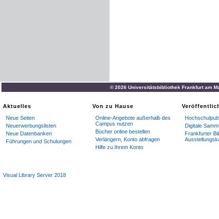
© 2026 Universitätsbibliothek Frankfurt am M
Aktuelles
Von zu Hause
Veröffentli
Neue Seiten
Online-Angebote außerhalb des
Hochschulpubl
Campus nutzen
Neuerwerbungslisten
Digitale Samm
Bücher online bestellen
Neue Datenbanken
Frankfurter Bi
Verlängern, Konto abfragen
Ausstellungsk
Führungen und Schulungen
Hilfe zu Ihrem Konto
Visual Library Server 2018