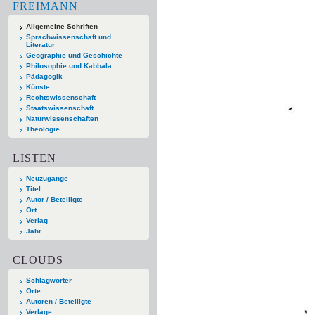
FREIMANN
Allgemeine Schriften
Sprachwissenschaft und
Literatur
Geographie und Geschichte
Philosophie und Kabbala
Pädagogik
Künste
Rechtswissenschaft
Staatswissenschaft
Naturwissenschaften
Theologie
LISTEN
Neuzugänge
Titel
Autor / Beteiligte
Ort
Verlag
Jahr
CLOUDS
Schlagwörter
Orte
Autoren / Beteiligte
Verlage