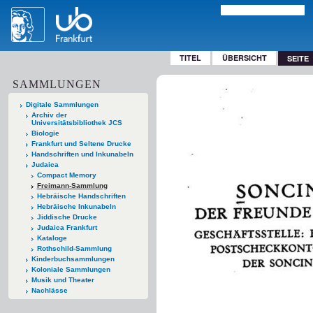
TITEL
ÜBERSICHT
SEITE
SAMMLUNGEN
Digitale Sammlungen
Archiv der
Universitätsbibliothek JCS
Biologie
Frankfurt und Seltene Drucke
Handschriften und Inkunabeln
Judaica
Compact Memory
Freimann-Sammlung
Hebräische Handschriften
Hebräische Inkunabeln
Jiddische Drucke
Judaica Frankfurt
Kataloge
Rothschild-Sammlung
Kinderbuchsammlungen
Koloniale Sammlungen
Musik und Theater
Nachlässe