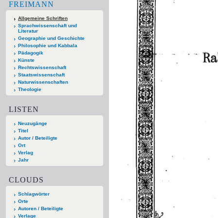
FREIMANN
Allgemeine Schriften
Sprachwissenschaft und
Literatur
Geographie und Geschichte
Philosophie und Kabbala
Pädagogik
Künste
Rechtswissenschaft
Staatswissenschaft
Naturwissenschaften
Theologie
LISTEN
Neuzugänge
Titel
Autor / Beteiligte
Ort
Verlag
Jahr
CLOUDS
Schlagwörter
Orte
Autoren / Beteiligte
Verlage