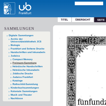
TITEL
ÜBERSICHT
SEITE
SAMMLUNGEN
Digitale Sammlungen
Archiv der
Universitätsbibliothek JCS
Biologie
Frankfurt und Seltene Drucke
Handschriften und Inkunabeln
Judaica
Compact Memory
Freimann-Sammlung
Hebräische Handschriften
Hebräische Inkunabeln
Jiddische Drucke
Judaica Frankfurt
Kataloge
Rothschild-Sammlung
Kinderbuchsammlungen
Koloniale Sammlungen
Musik und Theater
Nachlässe