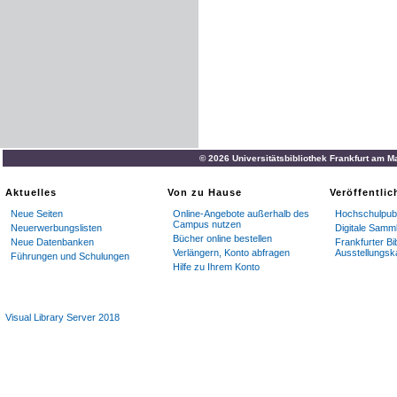
© 2026 Universitätsbibliothek Frankfurt am M
Aktuelles
Von zu Hause
Veröffentli
Neue Seiten
Online-Angebote außerhalb des
Hochschulpubl
Campus nutzen
Neuerwerbungslisten
Digitale Samm
Bücher online bestellen
Neue Datenbanken
Frankfurter Bi
Verlängern, Konto abfragen
Ausstellungsk
Führungen und Schulungen
Hilfe zu Ihrem Konto
Visual Library Server 2018