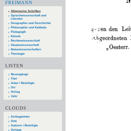
FREIMANN
Allgemeine Schriften
Sprachwissenschaft und
Literatur
Geographie und Geschichte
Philosophie und Kabbala
Pädagogik
Künste
Rechtswissenschaft
Staatswissenschaft
Naturwissenschaften
Theologie
LISTEN
Neuzugänge
Titel
Autor / Beteiligte
Ort
Verlag
Jahr
CLOUDS
Schlagwörter
Orte
Autoren / Beteiligte
Verlage