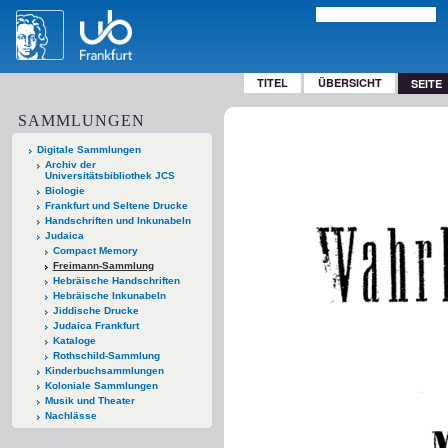
TITEL
ÜBERSICHT
SEITE
SAMMLUNGEN
Digitale Sammlungen
Archiv der
Universitätsbibliothek JCS
Biologie
Frankfurt und Seltene Drucke
Handschriften und Inkunabeln
Judaica
Compact Memory
Freimann-Sammlung
Hebräische Handschriften
Hebräische Inkunabeln
Jiddische Drucke
Judaica Frankfurt
Kataloge
Rothschild-Sammlung
Kinderbuchsammlungen
Koloniale Sammlungen
Musik und Theater
Nachlässe