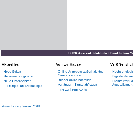
© 2026 Universitätsbibliothek Frankfurt am M
Aktuelles
Von zu Hause
Veröffentli
Neue Seiten
Online-Angebote außerhalb des
Hochschulpubl
Campus nutzen
Neuerwerbungslisten
Digitale Samm
Bücher online bestellen
Neue Datenbanken
Frankfurter Bi
Verlängern, Konto abfragen
Ausstellungsk
Führungen und Schulungen
Hilfe zu Ihrem Konto
Visual Library Server 2018