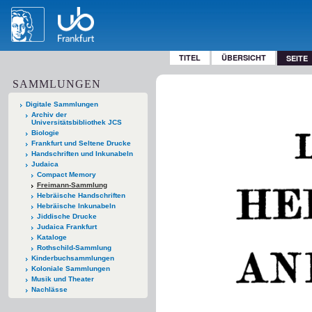
TITEL
ÜBERSICHT
SEITE
SAMMLUNGEN
Digitale Sammlungen
Archiv der
Universitätsbibliothek JCS
Biologie
Frankfurt und Seltene Drucke
Handschriften und Inkunabeln
Judaica
Compact Memory
Freimann-Sammlung
Hebräische Handschriften
Hebräische Inkunabeln
Jiddische Drucke
Judaica Frankfurt
Kataloge
Rothschild-Sammlung
Kinderbuchsammlungen
Koloniale Sammlungen
Musik und Theater
Nachlässe