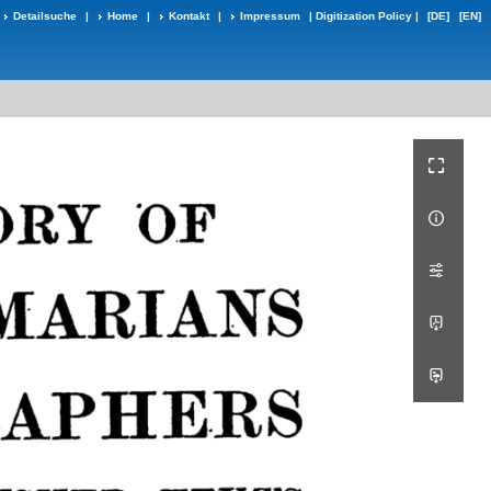
Detailsuche
|
Home
|
Kontakt
|
Impressum
|
Digitization Policy
|
[DE]
[EN]