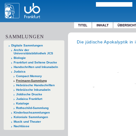
TITEL
INHALT
ÜBERSICH
SAMMLUNGEN
Die jüdische Apokalyptik in 
Digitale Sammlungen
Archiv der
Universitätsbibliothek JCS
Biologie
Frankfurt und Seltene Drucke
Handschriften und Inkunabeln
Judaica
Compact Memory
Freimann-Sammlung
Hebräische Handschriften
Hebräische Inkunabeln
Jiddische Drucke
Judaica Frankfurt
Kataloge
Rothschild-Sammlung
Kinderbuchsammlungen
Koloniale Sammlungen
Musik und Theater
Nachlässe