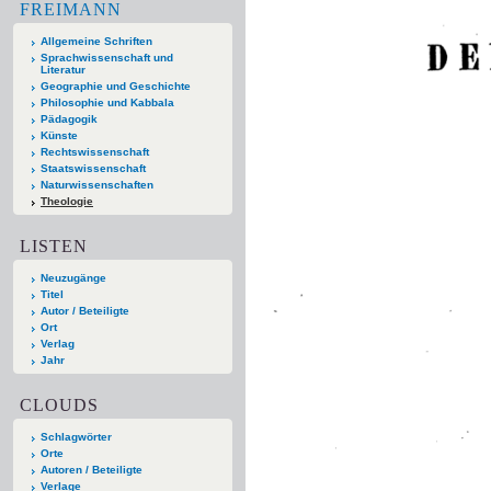
FREIMANN
Allgemeine Schriften
Sprachwissenschaft und
Literatur
Geographie und Geschichte
Philosophie und Kabbala
Pädagogik
Künste
Rechtswissenschaft
Staatswissenschaft
Naturwissenschaften
Theologie
LISTEN
Neuzugänge
Titel
Autor / Beteiligte
Ort
Verlag
Jahr
CLOUDS
Schlagwörter
Orte
Autoren / Beteiligte
Verlage