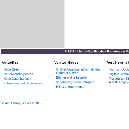
© 2026 Universitätsbibliothek Frankfurt am M
Aktuelles
Von zu Hause
Veröffentli
Neue Seiten
Online-Angebote außerhalb des
Hochschulpubl
Campus nutzen
Neuerwerbungslisten
Digitale Samm
Bücher online bestellen
Neue Datenbanken
Frankfurter Bi
Verlängern, Konto abfragen
Ausstellungsk
Führungen und Schulungen
Hilfe zu Ihrem Konto
Visual Library Server 2018