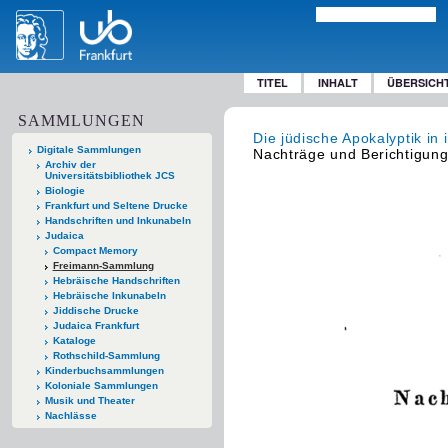
TITEL
INHALT
ÜBERSICH
SAMMLUNGEN
Die jüdische Apokalyptik in 
Digitale Sammlungen
Nachträge und Berichtigun
Archiv der
Universitätsbibliothek JCS
Biologie
Frankfurt und Seltene Drucke
Handschriften und Inkunabeln
Judaica
Compact Memory
Freimann-Sammlung
Hebräische Handschriften
Hebräische Inkunabeln
Jiddische Drucke
Judaica Frankfurt
Kataloge
Rothschild-Sammlung
Kinderbuchsammlungen
Koloniale Sammlungen
Musik und Theater
Nachlässe