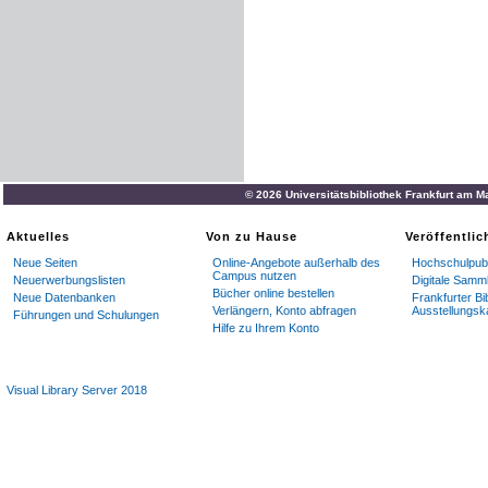
© 2026 Universitätsbibliothek Frankfurt am M
Aktuelles
Von zu Hause
Veröffentli
Neue Seiten
Online-Angebote außerhalb des
Hochschulpubl
Campus nutzen
Neuerwerbungslisten
Digitale Samm
Bücher online bestellen
Neue Datenbanken
Frankfurter Bi
Verlängern, Konto abfragen
Ausstellungsk
Führungen und Schulungen
Hilfe zu Ihrem Konto
Visual Library Server 2018