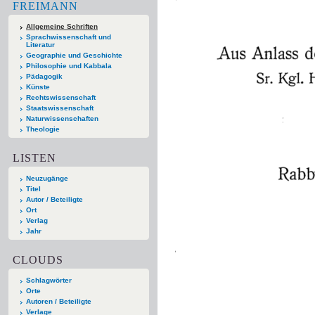
FREIMANN
Allgemeine Schriften
Sprachwissenschaft und
Literatur
Geographie und Geschichte
Philosophie und Kabbala
Pädagogik
Künste
Rechtswissenschaft
Staatswissenschaft
Naturwissenschaften
Theologie
LISTEN
Neuzugänge
Titel
Autor / Beteiligte
Ort
Verlag
Jahr
CLOUDS
Schlagwörter
Orte
Autoren / Beteiligte
Verlage