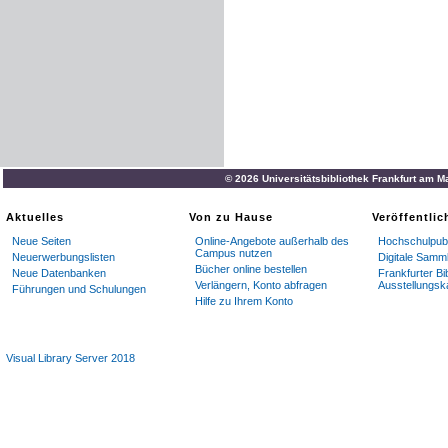
© 2026 Universitätsbibliothek Frankfurt am M
Aktuelles
Von zu Hause
Veröffentli
Neue Seiten
Online-Angebote außerhalb des
Hochschulpubl
Campus nutzen
Neuerwerbungslisten
Digitale Samm
Bücher online bestellen
Neue Datenbanken
Frankfurter Bi
Verlängern, Konto abfragen
Ausstellungsk
Führungen und Schulungen
Hilfe zu Ihrem Konto
Visual Library Server 2018