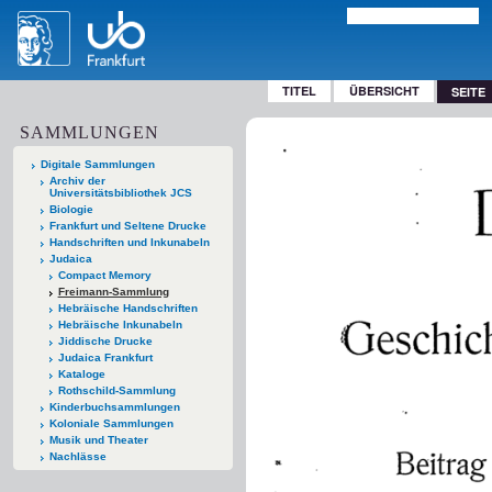
TITEL
ÜBERSICHT
SEITE
SAMMLUNGEN
Digitale Sammlungen
Archiv der
Universitätsbibliothek JCS
Biologie
Frankfurt und Seltene Drucke
Handschriften und Inkunabeln
Judaica
Compact Memory
Freimann-Sammlung
Hebräische Handschriften
Hebräische Inkunabeln
Jiddische Drucke
Judaica Frankfurt
Kataloge
Rothschild-Sammlung
Kinderbuchsammlungen
Koloniale Sammlungen
Musik und Theater
Nachlässe