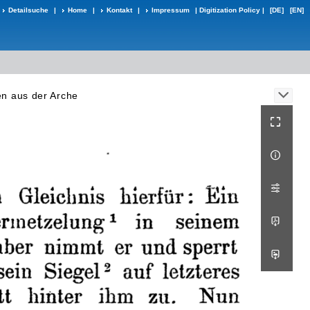
Detailsuche
|
Home
|
Kontakt
|
Impressum
|
Digitization Policy
|
[DE]
[EN]
en aus der Arche