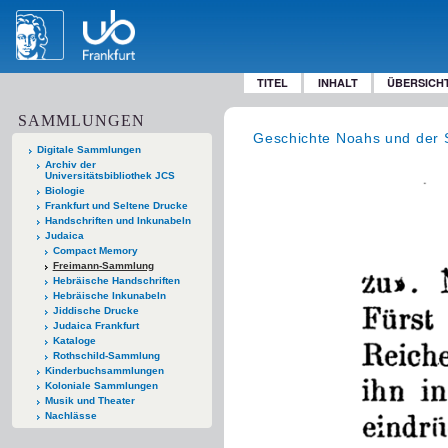
TITEL
INHALT
ÜBERSICH
SAMMLUNGEN
Geschichte Noahs und der 
Digitale Sammlungen
Archiv der
Universitätsbibliothek JCS
Biologie
Frankfurt und Seltene Drucke
Handschriften und Inkunabeln
Judaica
Compact Memory
Freimann-Sammlung
Hebräische Handschriften
Hebräische Inkunabeln
Jiddische Drucke
Judaica Frankfurt
Kataloge
Rothschild-Sammlung
Kinderbuchsammlungen
Koloniale Sammlungen
Musik und Theater
Nachlässe