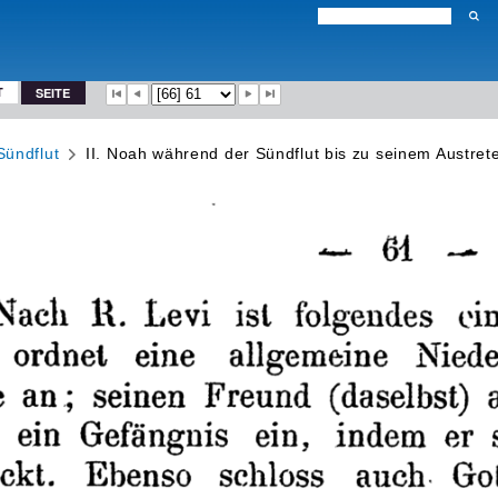
T
SEITE
Sündflut
II. Noah während der Sündflut bis zu seinem Austret