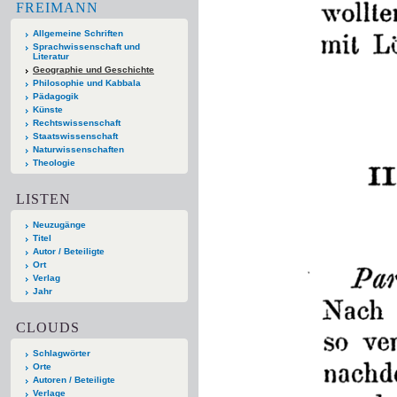
FREIMANN
Allgemeine Schriften
Sprachwissenschaft und
Literatur
Geographie und Geschichte
Philosophie und Kabbala
Pädagogik
Künste
Rechtswissenschaft
Staatswissenschaft
Naturwissenschaften
Theologie
LISTEN
Neuzugänge
Titel
Autor / Beteiligte
Ort
Verlag
Jahr
CLOUDS
Schlagwörter
Orte
Autoren / Beteiligte
Verlage