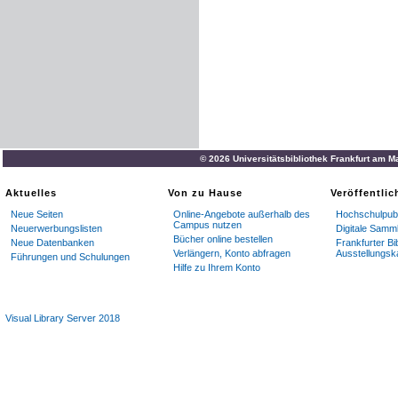
© 2026 Universitätsbibliothek Frankfurt am M
Aktuelles
Von zu Hause
Veröffentli
Neue Seiten
Online-Angebote außerhalb des
Hochschulpubl
Campus nutzen
Neuerwerbungslisten
Digitale Samm
Bücher online bestellen
Neue Datenbanken
Frankfurter Bi
Verlängern, Konto abfragen
Ausstellungsk
Führungen und Schulungen
Hilfe zu Ihrem Konto
Visual Library Server 2018