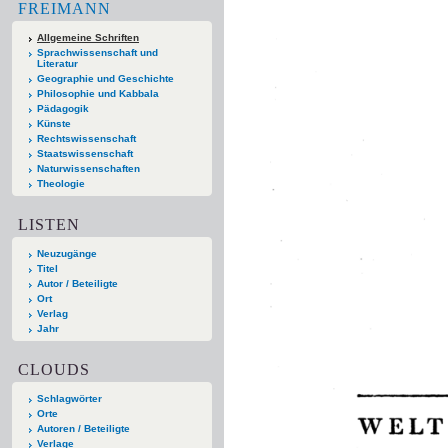
FREIMANN
Allgemeine Schriften
Sprachwissenschaft und
Literatur
Geographie und Geschichte
Philosophie und Kabbala
Pädagogik
Künste
Rechtswissenschaft
Staatswissenschaft
Naturwissenschaften
Theologie
LISTEN
Neuzugänge
Titel
Autor / Beteiligte
Ort
Verlag
Jahr
CLOUDS
Schlagwörter
Orte
Autoren / Beteiligte
Verlage