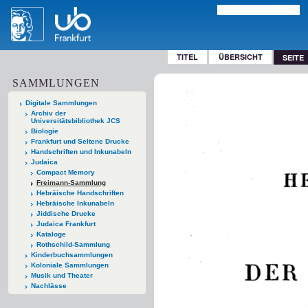
TITEL
ÜBERSICHT
SEITE
SAMMLUNGEN
Digitale Sammlungen
Archiv der
Universitätsbibliothek JCS
Biologie
Frankfurt und Seltene Drucke
Handschriften und Inkunabeln
Judaica
Compact Memory
Freimann-Sammlung
Hebräische Handschriften
Hebräische Inkunabeln
Jiddische Drucke
Judaica Frankfurt
Kataloge
Rothschild-Sammlung
Kinderbuchsammlungen
Koloniale Sammlungen
Musik und Theater
Nachlässe