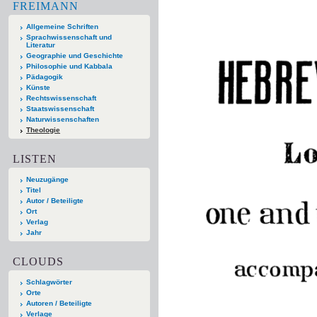
FREIMANN
Allgemeine Schriften
Sprachwissenschaft und
Literatur
Geographie und Geschichte
Philosophie und Kabbala
Pädagogik
Künste
Rechtswissenschaft
Staatswissenschaft
Naturwissenschaften
Theologie
LISTEN
Neuzugänge
Titel
Autor / Beteiligte
Ort
Verlag
Jahr
CLOUDS
Schlagwörter
Orte
Autoren / Beteiligte
Verlage