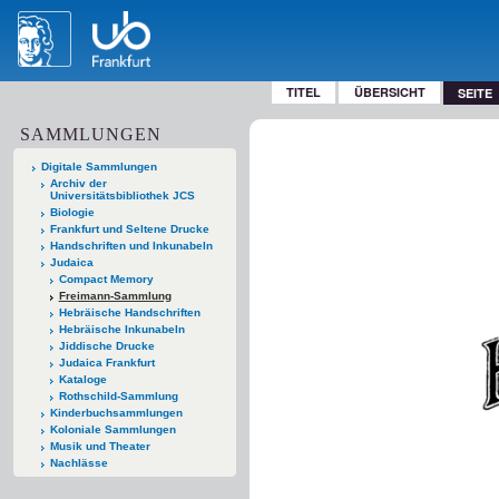
TITEL
ÜBERSICHT
SEITE
SAMMLUNGEN
Digitale Sammlungen
Archiv der
Universitätsbibliothek JCS
Biologie
Frankfurt und Seltene Drucke
Handschriften und Inkunabeln
Judaica
Compact Memory
Freimann-Sammlung
Hebräische Handschriften
Hebräische Inkunabeln
Jiddische Drucke
Judaica Frankfurt
Kataloge
Rothschild-Sammlung
Kinderbuchsammlungen
Koloniale Sammlungen
Musik und Theater
Nachlässe