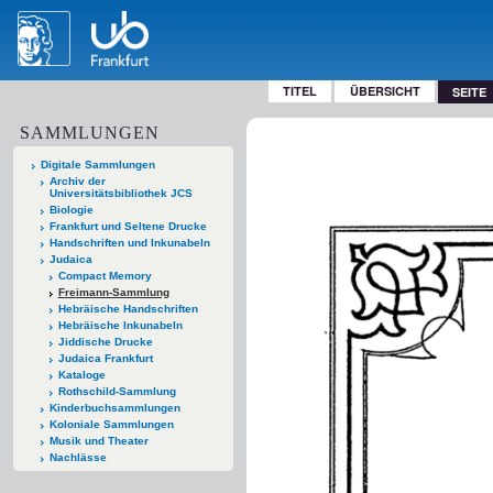
TITEL
ÜBERSICHT
SEITE
SAMMLUNGEN
Digitale Sammlungen
Archiv der
Universitätsbibliothek JCS
Biologie
Frankfurt und Seltene Drucke
Handschriften und Inkunabeln
Judaica
Compact Memory
Freimann-Sammlung
Hebräische Handschriften
Hebräische Inkunabeln
Jiddische Drucke
Judaica Frankfurt
Kataloge
Rothschild-Sammlung
Kinderbuchsammlungen
Koloniale Sammlungen
Musik und Theater
Nachlässe