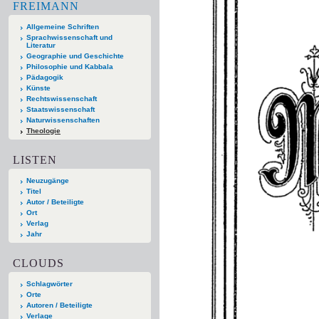
FREIMANN
Allgemeine Schriften
Sprachwissenschaft und
Literatur
Geographie und Geschichte
Philosophie und Kabbala
Pädagogik
Künste
Rechtswissenschaft
Staatswissenschaft
Naturwissenschaften
Theologie
LISTEN
Neuzugänge
Titel
Autor / Beteiligte
Ort
Verlag
Jahr
CLOUDS
Schlagwörter
Orte
Autoren / Beteiligte
Verlage