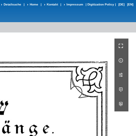
Detailsuche
|
Home
|
Kontakt
|
Impressum
|
Digitization Policy
|
[DE]
[EN]