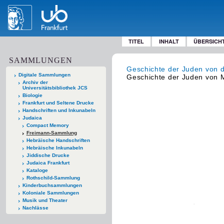
TITEL
INHALT
ÜBERSICH
SAMMLUNGEN
Geschichte der Juden von d
Digitale Sammlungen
Geschichte der Juden von M
Archiv der
Universitätsbibliothek JCS
Biologie
Frankfurt und Seltene Drucke
Handschriften und Inkunabeln
Judaica
Compact Memory
Freimann-Sammlung
Hebräische Handschriften
Hebräische Inkunabeln
Jiddische Drucke
Judaica Frankfurt
Kataloge
Rothschild-Sammlung
Kinderbuchsammlungen
Koloniale Sammlungen
Musik und Theater
Nachlässe