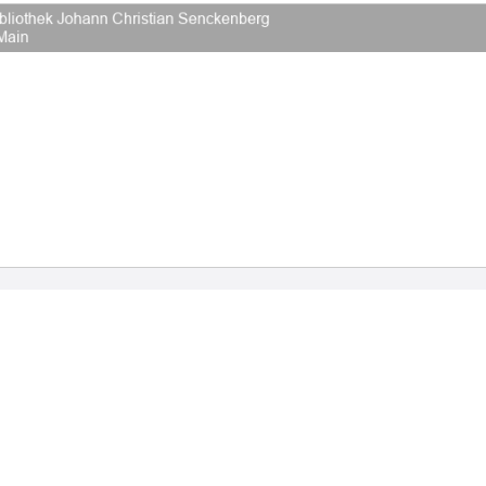
2026 Universitätsbibliothek Frankfurt am Main
|
Rechtliche Hinweise
|
Datenschutz
|
Impres
Hause
Veröffentlichungen
Bibliographien