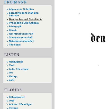
FREIMANN
Allgemeine Schriften
Sprachwissenschaft und
Literatur
Geographie und Geschichte
Philosophie und Kabbala
Pädagogik
Künste
Rechtswissenschaft
Staatswissenschaft
Naturwissenschaften
Theologie
LISTEN
Neuzugänge
Titel
Autor / Beteiligte
Ort
Verlag
Jahr
CLOUDS
Schlagwörter
Orte
Autoren / Beteiligte
Verlage