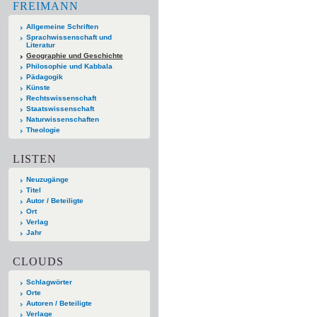
FREIMANN
Allgemeine Schriften
Sprachwissenschaft und
Literatur
Geographie und Geschichte
Philosophie und Kabbala
Pädagogik
Künste
Rechtswissenschaft
Staatswissenschaft
Naturwissenschaften
Theologie
LISTEN
Neuzugänge
Titel
Autor / Beteiligte
Ort
Verlag
Jahr
CLOUDS
Schlagwörter
Orte
Autoren / Beteiligte
Verlage