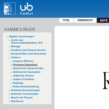
TITEL
ÜBERSICHT
SEITE
SAMMLUNGEN
Digitale Sammlungen
Archiv der
Universitätsbibliothek JCS
Biologie
Frankfurt und Seltene Drucke
Handschriften und Inkunabeln
Judaica
Compact Memory
Freimann-Sammlung
Hebräische Handschriften
Hebräische Inkunabeln
Jiddische Drucke
Judaica Frankfurt
Kataloge
Rothschild-Sammlung
Kinderbuchsammlungen
Koloniale Sammlungen
Musik und Theater
Nachlässe