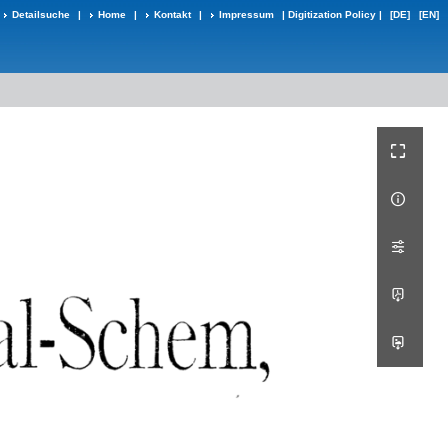
Detailsuche
|
Home
|
Kontakt
|
Impressum
|
Digitization Policy
|
[DE]
[EN]