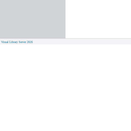
Visual Library Server 2026
© 
Aktuelles
Von zu 
Neue Seiten
Online-A
Campus 
Neuerwerbungslisten
Bücher on
Neue Datenbanken
Verlänge
Führungen und Schulungen
Hilfe zu