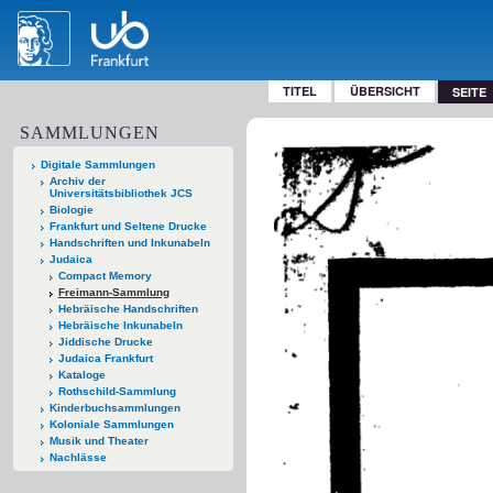
TITEL
ÜBERSICHT
SEITE
SAMMLUNGEN
Digitale Sammlungen
Archiv der
Universitätsbibliothek JCS
Biologie
Frankfurt und Seltene Drucke
Handschriften und Inkunabeln
Judaica
Compact Memory
Freimann-Sammlung
Hebräische Handschriften
Hebräische Inkunabeln
Jiddische Drucke
Judaica Frankfurt
Kataloge
Rothschild-Sammlung
Kinderbuchsammlungen
Koloniale Sammlungen
Musik und Theater
Nachlässe