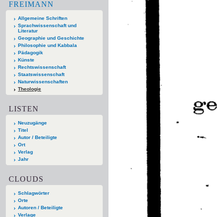
FREIMANN
Allgemeine Schriften
Sprachwissenschaft und
Literatur
Geographie und Geschichte
Philosophie und Kabbala
Pädagogik
Künste
Rechtswissenschaft
Staatswissenschaft
Naturwissenschaften
Theologie
LISTEN
Neuzugänge
Titel
Autor / Beteiligte
Ort
Verlag
Jahr
CLOUDS
Schlagwörter
Orte
Autoren / Beteiligte
Verlage