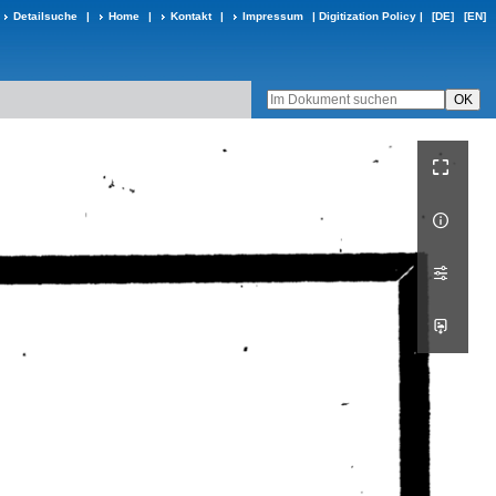
Detailsuche
|
Home
|
Kontakt
|
Impressum
|
Digitization Policy
|
[DE]
[EN]