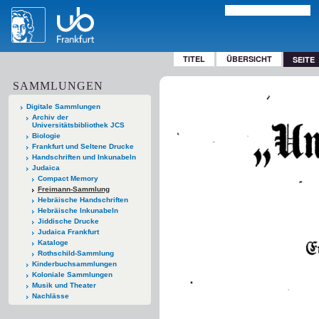
TITEL
ÜBERSICHT
SEITE
SAMMLUNGEN
Digitale Sammlungen
Archiv der
Universitätsbibliothek JCS
Biologie
Frankfurt und Seltene Drucke
Handschriften und Inkunabeln
Judaica
Compact Memory
Freimann-Sammlung
Hebräische Handschriften
Hebräische Inkunabeln
Jiddische Drucke
Judaica Frankfurt
Kataloge
Rothschild-Sammlung
Kinderbuchsammlungen
Koloniale Sammlungen
Musik und Theater
Nachlässe