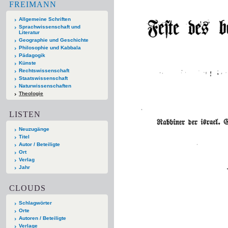
FREIMANN
Allgemeine Schriften
Sprachwissenschaft und
Literatur
Geographie und Geschichte
Philosophie und Kabbala
Pädagogik
Künste
Rechtswissenschaft
Staatswissenschaft
Naturwissenschaften
Theologie
LISTEN
Neuzugänge
Titel
Autor / Beteiligte
Ort
Verlag
Jahr
CLOUDS
Schlagwörter
Orte
Autoren / Beteiligte
Verlage