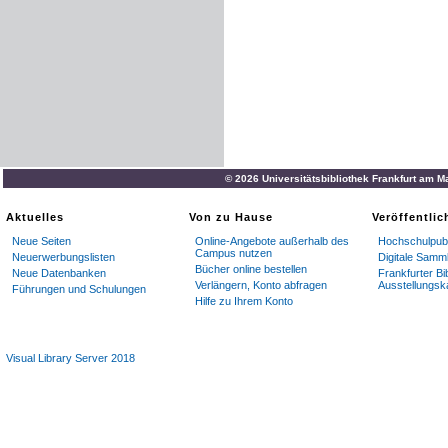
© 2026 Universitätsbibliothek Frankfurt am M
Aktuelles
Von zu Hause
Veröffentli
Neue Seiten
Online-Angebote außerhalb des
Hochschulpubl
Campus nutzen
Neuerwerbungslisten
Digitale Samm
Bücher online bestellen
Neue Datenbanken
Frankfurter Bi
Verlängern, Konto abfragen
Ausstellungsk
Führungen und Schulungen
Hilfe zu Ihrem Konto
Visual Library Server 2018