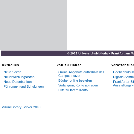
© 2026 Universitätsbibliothek Frankfurt am M
Aktuelles
Von zu Hause
Veröffentli
Neue Seiten
Online-Angebote außerhalb des
Hochschulpubl
Campus nutzen
Neuerwerbungslisten
Digitale Samm
Bücher online bestellen
Neue Datenbanken
Frankfurter Bi
Verlängern, Konto abfragen
Ausstellungsk
Führungen und Schulungen
Hilfe zu Ihrem Konto
Visual Library Server 2018