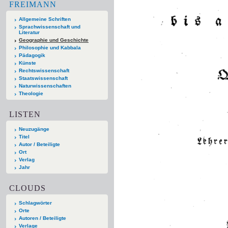
FREIMANN
Allgemeine Schriften
Sprachwissenschaft und
Literatur
Geographie und Geschichte
Philosophie und Kabbala
Pädagogik
Künste
Rechtswissenschaft
Staatswissenschaft
Naturwissenschaften
Theologie
LISTEN
Neuzugänge
Titel
Autor / Beteiligte
Ort
Verlag
Jahr
CLOUDS
Schlagwörter
Orte
Autoren / Beteiligte
Verlage