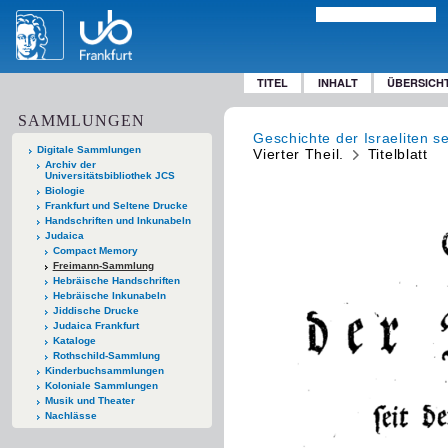
TITEL
INHALT
ÜBERSICH
SAMMLUNGEN
Geschichte der Israeliten s
Digitale Sammlungen
Vierter Theil.
Titelblatt
Archiv der
Universitätsbibliothek JCS
Biologie
Frankfurt und Seltene Drucke
Handschriften und Inkunabeln
Judaica
Compact Memory
Freimann-Sammlung
Hebräische Handschriften
Hebräische Inkunabeln
Jiddische Drucke
Judaica Frankfurt
Kataloge
Rothschild-Sammlung
Kinderbuchsammlungen
Koloniale Sammlungen
Musik und Theater
Nachlässe