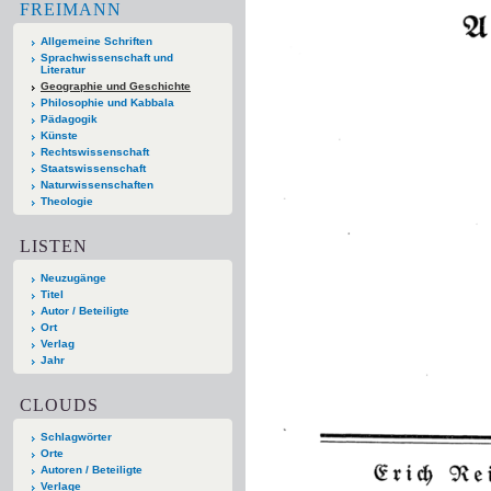
FREIMANN
Allgemeine Schriften
Sprachwissenschaft und
Literatur
Geographie und Geschichte
Philosophie und Kabbala
Pädagogik
Künste
Rechtswissenschaft
Staatswissenschaft
Naturwissenschaften
Theologie
LISTEN
Neuzugänge
Titel
Autor / Beteiligte
Ort
Verlag
Jahr
CLOUDS
Schlagwörter
Orte
Autoren / Beteiligte
Verlage