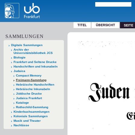
TITEL
ÜBERSICHT
SEITE
SAMMLUNGEN
Digitale Sammlungen
Archiv der
Universitätsbibliothek JCS
Biologie
Frankfurt und Seltene Drucke
Handschriften und Inkunabeln
Judaica
Compact Memory
Freimann-Sammlung
Hebräische Handschriften
Hebräische Inkunabeln
Jiddische Drucke
Judaica Frankfurt
Kataloge
Rothschild-Sammlung
Kinderbuchsammlungen
Koloniale Sammlungen
Musik und Theater
Nachlässe