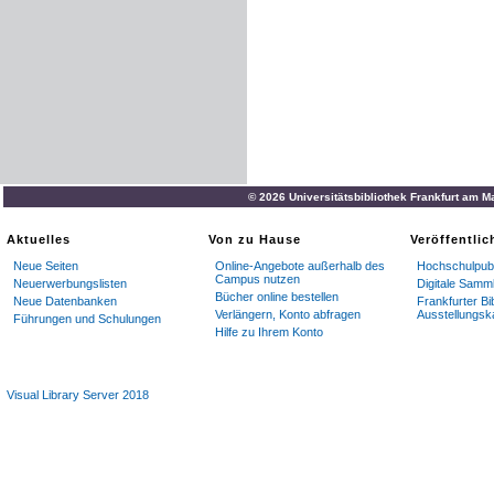
© 2026 Universitätsbibliothek Frankfurt am M
Aktuelles
Von zu Hause
Veröffentli
Neue Seiten
Online-Angebote außerhalb des
Hochschulpubl
Campus nutzen
Neuerwerbungslisten
Digitale Samm
Bücher online bestellen
Neue Datenbanken
Frankfurter Bi
Verlängern, Konto abfragen
Ausstellungsk
Führungen und Schulungen
Hilfe zu Ihrem Konto
Visual Library Server 2018