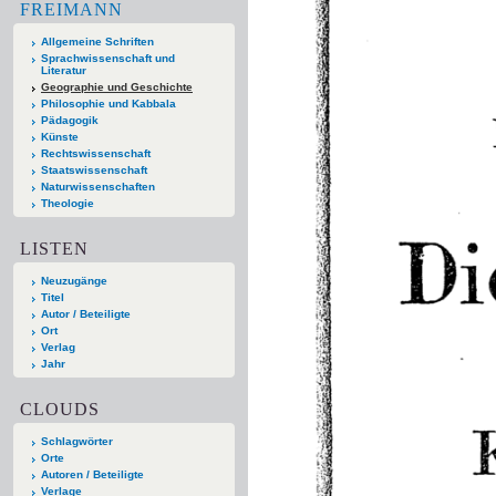
FREIMANN
Allgemeine Schriften
Sprachwissenschaft und
Literatur
Geographie und Geschichte
Philosophie und Kabbala
Pädagogik
Künste
Rechtswissenschaft
Staatswissenschaft
Naturwissenschaften
Theologie
LISTEN
Neuzugänge
Titel
Autor / Beteiligte
Ort
Verlag
Jahr
CLOUDS
Schlagwörter
Orte
Autoren / Beteiligte
Verlage