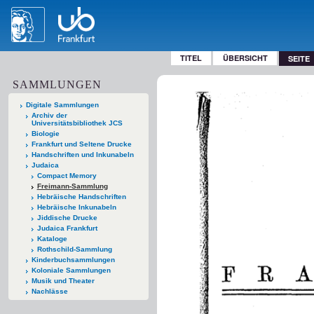
TITEL
ÜBERSICHT
SEITE
SAMMLUNGEN
Digitale Sammlungen
Archiv der
Universitätsbibliothek JCS
Biologie
Frankfurt und Seltene Drucke
Handschriften und Inkunabeln
Judaica
Compact Memory
Freimann-Sammlung
Hebräische Handschriften
Hebräische Inkunabeln
Jiddische Drucke
Judaica Frankfurt
Kataloge
Rothschild-Sammlung
Kinderbuchsammlungen
Koloniale Sammlungen
Musik und Theater
Nachlässe