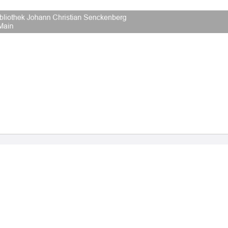
2026 Universitätsbibliothek Frankfurt am Main
|
Rechtliche Hinweise
|
Datenschutz
|
Impres
Hause
Veröffentlichungen
Bibliographien