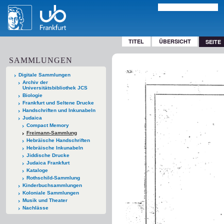
TITEL
ÜBERSICHT
SEITE
SAMMLUNGEN
Digitale Sammlungen
Archiv der
Universitätsbibliothek JCS
Biologie
Frankfurt und Seltene Drucke
Handschriften und Inkunabeln
Judaica
Compact Memory
Freimann-Sammlung
Hebräische Handschriften
Hebräische Inkunabeln
Jiddische Drucke
Judaica Frankfurt
Kataloge
Rothschild-Sammlung
Kinderbuchsammlungen
Koloniale Sammlungen
Musik und Theater
Nachlässe