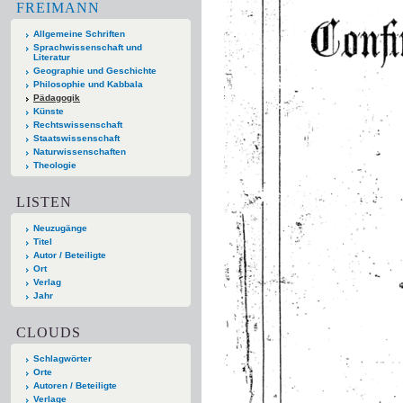
FREIMANN
Allgemeine Schriften
Sprachwissenschaft und
Literatur
Geographie und Geschichte
Philosophie und Kabbala
Pädagogik
Künste
Rechtswissenschaft
Staatswissenschaft
Naturwissenschaften
Theologie
LISTEN
Neuzugänge
Titel
Autor / Beteiligte
Ort
Verlag
Jahr
CLOUDS
Schlagwörter
Orte
Autoren / Beteiligte
Verlage