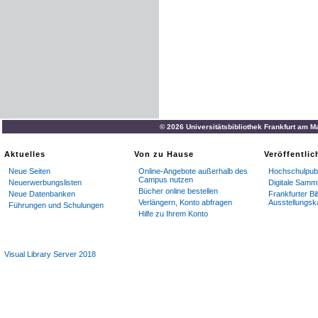
© 2026 Universitätsbibliothek Frankfurt am M
Aktuelles
Von zu Hause
Veröffentli
Neue Seiten
Online-Angebote außerhalb des
Hochschulpubl
Campus nutzen
Neuerwerbungslisten
Digitale Samm
Bücher online bestellen
Neue Datenbanken
Frankfurter Bi
Verlängern, Konto abfragen
Ausstellungsk
Führungen und Schulungen
Hilfe zu Ihrem Konto
Visual Library Server 2018