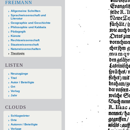
FREIMANN
Allgemeine Schriften
Sprachwissenschaft und
Literatur
Geographie und Geschichte
Philosophie und Kabbala
Pädagogik
Künste
Rechtswissenschaft
Staatswissenschaft
Naturwissenschaften
Theologie
LISTEN
Neuzugänge
Titel
Autor / Beteiligte
Ort
Verlag
Jahr
CLOUDS
Schlagwörter
Orte
Autoren / Beteiligte
Verlage