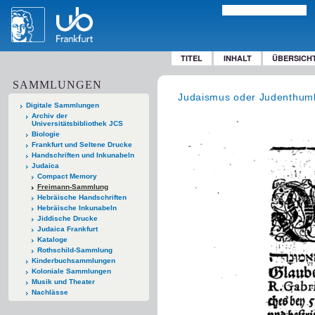
TITEL
INHALT
ÜBERSICH
SAMMLUNGEN
Judaismus oder Judenthumb
Digitale Sammlungen
Archiv der
Universitätsbibliothek JCS
Biologie
Frankfurt und Seltene Drucke
Handschriften und Inkunabeln
Judaica
Compact Memory
Freimann-Sammlung
Hebräische Handschriften
Hebräische Inkunabeln
Jiddische Drucke
Judaica Frankfurt
Kataloge
Rothschild-Sammlung
Kinderbuchsammlungen
Koloniale Sammlungen
Musik und Theater
Nachlässe