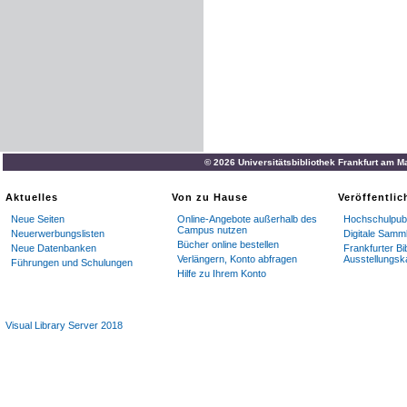
© 2026 Universitätsbibliothek Frankfurt am M
Aktuelles
Von zu Hause
Veröffentli
Neue Seiten
Online-Angebote außerhalb des
Hochschulpubl
Campus nutzen
Neuerwerbungslisten
Digitale Samm
Bücher online bestellen
Neue Datenbanken
Frankfurter Bi
Verlängern, Konto abfragen
Ausstellungsk
Führungen und Schulungen
Hilfe zu Ihrem Konto
Visual Library Server 2018