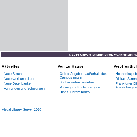
© 2026 Universitätsbibliothek Frankfurt am M
Aktuelles
Von zu Hause
Veröffentli
Neue Seiten
Online-Angebote außerhalb des
Hochschulpubl
Campus nutzen
Neuerwerbungslisten
Digitale Samm
Bücher online bestellen
Neue Datenbanken
Frankfurter Bi
Verlängern, Konto abfragen
Ausstellungsk
Führungen und Schulungen
Hilfe zu Ihrem Konto
Visual Library Server 2018