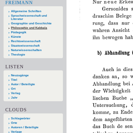
FREIMANN
Allgemeine Schriften
Sprachwissenschaft und
Literatur
Geographie und Geschichte
Philosophie und Kabbala
Pädagogik
Künste
Rechtswissenschaft
Staatswissenschaft
Naturwissenschaften
Theologie
LISTEN
Neuzugänge
Titel
Autor / Beteiligte
Ort
Verlag
Jahr
CLOUDS
Schlagwörter
Orte
Autoren / Beteiligte
Verlage