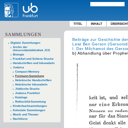
TITEL
INHALT
ÜBERSICH
SAMMLUNGEN
Beiträge zur Geschichte der
Digitale Sammlungen
Lewi Ben Gerson (Gersonide
Archiv der
I. Der Milchamot des Gerso
Universitätsbibliothek JCS
b) Abhandlung über Prophe
Biologie
Frankfurt und Seltene Drucke
Handschriften und Inkunabeln
Judaica
Compact Memory
Freimann-Sammlung
Hebräische Handschriften
Hebräische Inkunabeln
Jiddische Drucke
Judaica Frankfurt
Kataloge
Rothschild-Sammlung
Kinderbuchsammlungen
Koloniale Sammlungen
Musik und Theater
Nachlässe