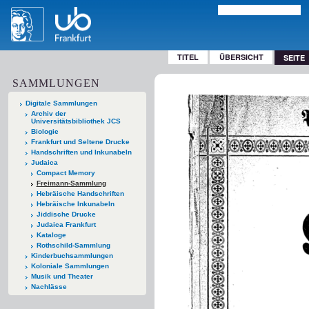
TITEL
ÜBERSICHT
SEITE
SAMMLUNGEN
Digitale Sammlungen
Archiv der
Universitätsbibliothek JCS
Biologie
Frankfurt und Seltene Drucke
Handschriften und Inkunabeln
Judaica
Compact Memory
Freimann-Sammlung
Hebräische Handschriften
Hebräische Inkunabeln
Jiddische Drucke
Judaica Frankfurt
Kataloge
Rothschild-Sammlung
Kinderbuchsammlungen
Koloniale Sammlungen
Musik und Theater
Nachlässe