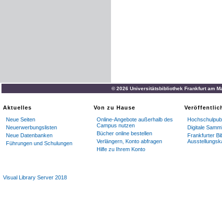
© 2026 Universitätsbibliothek Frankfurt am M
Aktuelles
Von zu Hause
Veröffentli
Neue Seiten
Online-Angebote außerhalb des
Hochschulpubl
Campus nutzen
Neuerwerbungslisten
Digitale Samm
Bücher online bestellen
Neue Datenbanken
Frankfurter Bi
Verlängern, Konto abfragen
Ausstellungsk
Führungen und Schulungen
Hilfe zu Ihrem Konto
Visual Library Server 2018