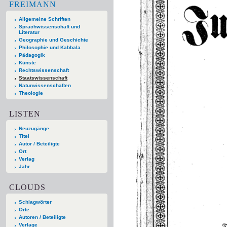
FREIMANN
Allgemeine Schriften
Sprachwissenschaft und
Literatur
Geographie und Geschichte
Philosophie und Kabbala
Pädagogik
Künste
Rechtswissenschaft
Staatswissenschaft
Naturwissenschaften
Theologie
LISTEN
Neuzugänge
Titel
Autor / Beteiligte
Ort
Verlag
Jahr
CLOUDS
Schlagwörter
Orte
Autoren / Beteiligte
Verlage