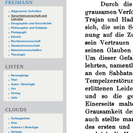
FREIMANN
Allgemeine Schriften
Sprachwissenschaft und
Literatur
Geographie und Geschichte
Philosophie und Kabbala
Pädagogik
Künste
Rechtswissenschaft
Staatswissenschaft
Naturwissenschaften
Theologie
LISTEN
Neuzugänge
Titel
Autor / Beteiligte
Ort
Verlag
Jahr
CLOUDS
Schlagwörter
Orte
Autoren / Beteiligte
Verlage