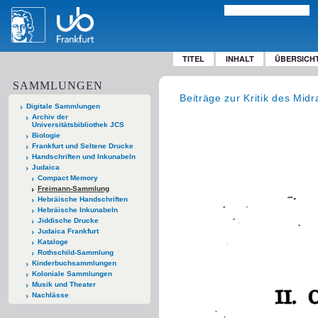
TITEL
INHALT
ÜBERSICH
SAMMLUNGEN
Beiträge zur Kritik des Mid
Digitale Sammlungen
Archiv der
Universitätsbibliothek JCS
Biologie
Frankfurt und Seltene Drucke
Handschriften und Inkunabeln
Judaica
Compact Memory
Freimann-Sammlung
Hebräische Handschriften
Hebräische Inkunabeln
Jiddische Drucke
Judaica Frankfurt
Kataloge
Rothschild-Sammlung
Kinderbuchsammlungen
Koloniale Sammlungen
Musik und Theater
Nachlässe