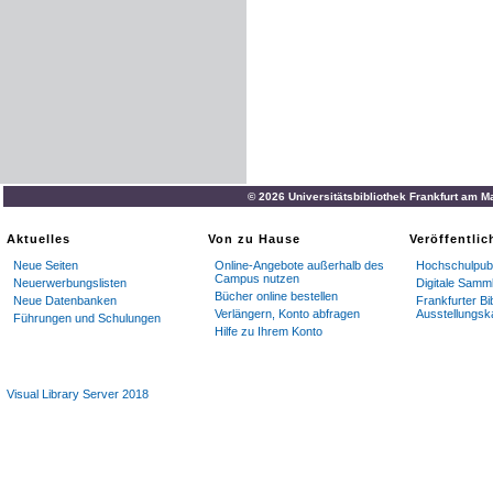
© 2026 Universitätsbibliothek Frankfurt am M
Aktuelles
Von zu Hause
Veröffentli
Neue Seiten
Online-Angebote außerhalb des
Hochschulpubl
Campus nutzen
Neuerwerbungslisten
Digitale Samm
Bücher online bestellen
Neue Datenbanken
Frankfurter Bi
Verlängern, Konto abfragen
Ausstellungsk
Führungen und Schulungen
Hilfe zu Ihrem Konto
Visual Library Server 2018