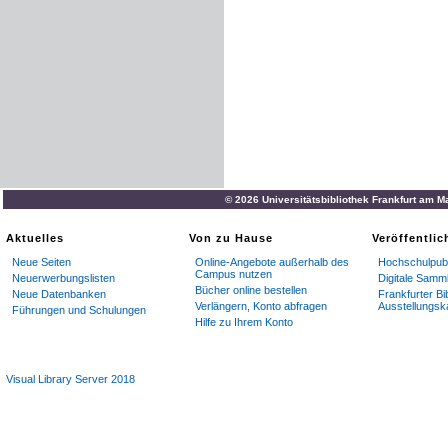
© 2026 Universitätsbibliothek Frankfurt am M
Aktuelles
Von zu Hause
Veröffentli
Neue Seiten
Online-Angebote außerhalb des
Hochschulpubl
Campus nutzen
Neuerwerbungslisten
Digitale Samm
Bücher online bestellen
Neue Datenbanken
Frankfurter Bi
Verlängern, Konto abfragen
Ausstellungsk
Führungen und Schulungen
Hilfe zu Ihrem Konto
Visual Library Server 2018