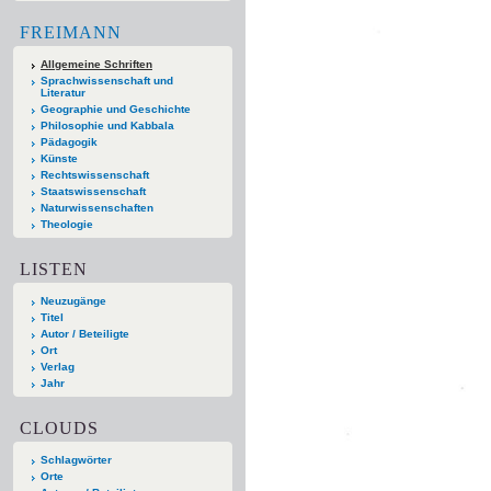
FREIMANN
Allgemeine Schriften
Sprachwissenschaft und
Literatur
Geographie und Geschichte
Philosophie und Kabbala
Pädagogik
Künste
Rechtswissenschaft
Staatswissenschaft
Naturwissenschaften
Theologie
LISTEN
Neuzugänge
Titel
Autor / Beteiligte
Ort
Verlag
Jahr
CLOUDS
Schlagwörter
Orte