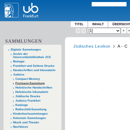
TITEL
INHALT
ÜBERSICH
SAMMLUNGEN
Jüdisches Lexikon
A - C
Digitale Sammlungen
Archiv der
Universitätsbibliothek JCS
Biologie
Frankfurt und Seltene Drucke
Handschriften und Inkunabeln
Judaica
Compact Memory
Freimann-Sammlung
Hebräische Handschriften
Hebräische Inkunabeln
Jiddische Drucke
Judaica Frankfurt
Kataloge
Rothschild-Sammlung
Kinderbuchsammlungen
Koloniale Sammlungen
Musik und Theater
Nachlässe