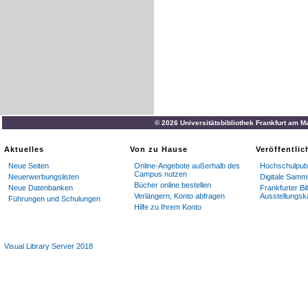
© 2026 Universitätsbibliothek Frankfurt am M
Aktuelles
Von zu Hause
Veröffentli
Neue Seiten
Online-Angebote außerhalb des
Hochschulpubl
Campus nutzen
Neuerwerbungslisten
Digitale Samm
Bücher online bestellen
Neue Datenbanken
Frankfurter Bi
Verlängern, Konto abfragen
Ausstellungsk
Führungen und Schulungen
Hilfe zu Ihrem Konto
Visual Library Server 2018