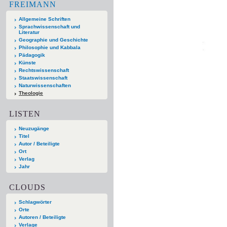
FREIMANN
Allgemeine Schriften
Sprachwissenschaft und
Literatur
Geographie und Geschichte
Philosophie und Kabbala
Pädagogik
Künste
Rechtswissenschaft
Staatswissenschaft
Naturwissenschaften
Theologie
LISTEN
Neuzugänge
Titel
Autor / Beteiligte
Ort
Verlag
Jahr
CLOUDS
Schlagwörter
Orte
Autoren / Beteiligte
Verlage