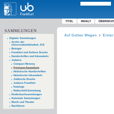
TITEL
INHALT
ÜBERSICH
SAMMLUNGEN
Auf Gottes Wegen
Erster
Digitale Sammlungen
Archiv der
Universitätsbibliothek JCS
Biologie
Frankfurt und Seltene Drucke
Handschriften und Inkunabeln
Judaica
Compact Memory
Freimann-Sammlung
Hebräische Handschriften
Hebräische Inkunabeln
Jiddische Drucke
Judaica Frankfurt
Kataloge
Rothschild-Sammlung
Kinderbuchsammlungen
Koloniale Sammlungen
Musik und Theater
Nachlässe