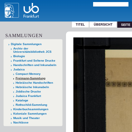
TITEL
ÜBERSICHT
SEITE
SAMMLUNGEN
Digitale Sammlungen
Archiv der
Universitätsbibliothek JCS
Biologie
Frankfurt und Seltene Drucke
Handschriften und Inkunabeln
Judaica
Compact Memory
Freimann-Sammlung
Hebräische Handschriften
Hebräische Inkunabeln
Jiddische Drucke
Judaica Frankfurt
Kataloge
Rothschild-Sammlung
Kinderbuchsammlungen
Koloniale Sammlungen
Musik und Theater
Nachlässe