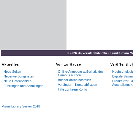
© 2026 Universitätsbibliothek Frankfurt am M
Aktuelles
Von zu Hause
Veröffentli
Neue Seiten
Online-Angebote außerhalb des
Hochschulpubl
Campus nutzen
Neuerwerbungslisten
Digitale Samm
Bücher online bestellen
Neue Datenbanken
Frankfurter Bi
Verlängern, Konto abfragen
Ausstellungsk
Führungen und Schulungen
Hilfe zu Ihrem Konto
Visual Library Server 2018