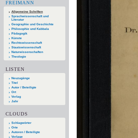
FREIMANN
Allgemeine Schriften
Sprachwissenschaft und
Literatur
Geographie und Geschichte
Philosophie und Kabbala
Pädagogik
Künste
Rechtswissenschaft
Staatswissenschaft
Naturwissenschaften
Theologie
LISTEN
Neuzugänge
Titel
Autor / Beteiligte
Ort
Verlag
Jahr
CLOUDS
Schlagwörter
Orte
Autoren / Beteiligte
Verlage