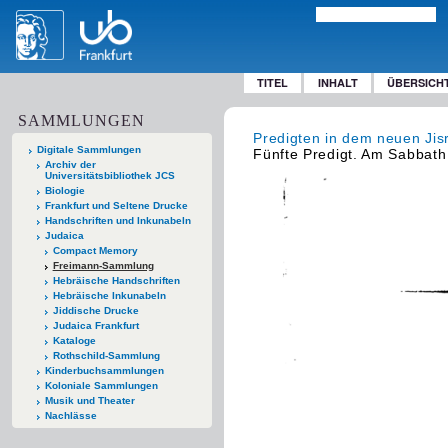
TITEL
INHALT
ÜBERSICH
SAMMLUNGEN
Predigten in dem neuen Jis
Digitale Sammlungen
Fünfte Predigt. Am Sabbath
Archiv der
Universitätsbibliothek JCS
Biologie
Frankfurt und Seltene Drucke
Handschriften und Inkunabeln
Judaica
Compact Memory
Freimann-Sammlung
Hebräische Handschriften
Hebräische Inkunabeln
Jiddische Drucke
Judaica Frankfurt
Kataloge
Rothschild-Sammlung
Kinderbuchsammlungen
Koloniale Sammlungen
Musik und Theater
Nachlässe