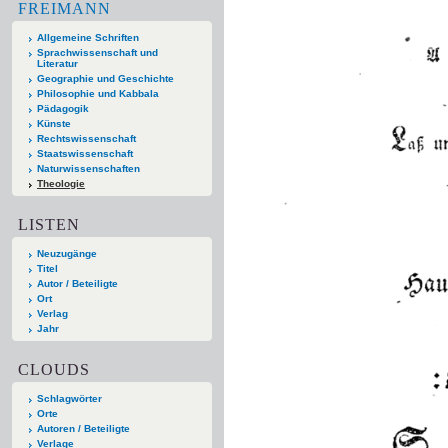
FREIMANN
Allgemeine Schriften
Sprachwissenschaft und
Literatur
Geographie und Geschichte
Philosophie und Kabbala
Pädagogik
Künste
Rechtswissenschaft
Staatswissenschaft
Naturwissenschaften
Theologie
LISTEN
Neuzugänge
Titel
Autor / Beteiligte
Ort
Verlag
Jahr
CLOUDS
Schlagwörter
Orte
Autoren / Beteiligte
Verlage