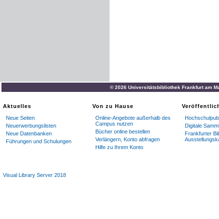
© 2026 Universitätsbibliothek Frankfurt am M
Aktuelles
Von zu Hause
Veröffentli
Neue Seiten
Online-Angebote außerhalb des
Hochschulpubl
Campus nutzen
Neuerwerbungslisten
Digitale Samm
Bücher online bestellen
Neue Datenbanken
Frankfurter Bi
Verlängern, Konto abfragen
Ausstellungsk
Führungen und Schulungen
Hilfe zu Ihrem Konto
Visual Library Server 2018