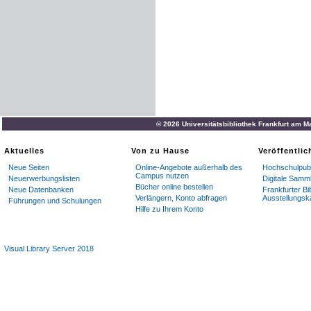
© 2026 Universitätsbibliothek Frankfurt am M
Aktuelles
Von zu Hause
Veröffentli
Neue Seiten
Online-Angebote außerhalb des
Hochschulpubl
Campus nutzen
Neuerwerbungslisten
Digitale Samm
Bücher online bestellen
Neue Datenbanken
Frankfurter Bi
Verlängern, Konto abfragen
Ausstellungsk
Führungen und Schulungen
Hilfe zu Ihrem Konto
Visual Library Server 2018