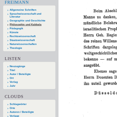
FREIMANN
Allgemeine Schriften
Sprachwissenschaft und
Literatur
Geographie und Geschichte
Philosophie und Kabbala
Pädagogik
Künste
Rechtswissenschaft
Staatswissenschaft
Naturwissenschaften
Theologie
LISTEN
Neuzugänge
Titel
Autor / Beteiligte
Ort
Verlag
Jahr
CLOUDS
Schlagwörter
Orte
Autoren / Beteiligte
Verlage