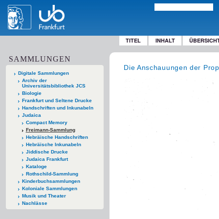
TITEL
INHALT
ÜBERSICH
SAMMLUNGEN
Die Anschauungen der Proph
Digitale Sammlungen
Archiv der
Universitätsbibliothek JCS
Biologie
Frankfurt und Seltene Drucke
Handschriften und Inkunabeln
Judaica
Compact Memory
Freimann-Sammlung
Hebräische Handschriften
Hebräische Inkunabeln
Jiddische Drucke
Judaica Frankfurt
Kataloge
Rothschild-Sammlung
Kinderbuchsammlungen
Koloniale Sammlungen
Musik und Theater
Nachlässe