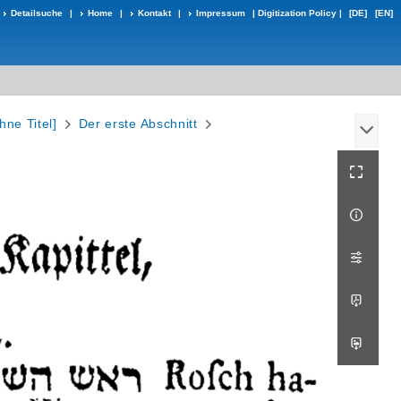
Detailsuche
|
Home
|
Kontakt
|
Impressum
|
Digitization Policy
|
[DE]
[EN]
hne Titel]
Der erste Abschnitt