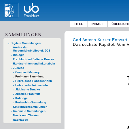
TITEL
INHALT
ÜBERSICH
SAMMLUNGEN
Carl Antons Kurzer Entwurf 
Digitale Sammlungen
Das sechste Kapittel. Vom
Archiv der
Universitätsbibliothek JCS
Biologie
Frankfurt und Seltene Drucke
Handschriften und Inkunabeln
Judaica
Compact Memory
Freimann-Sammlung
Hebräische Handschriften
Hebräische Inkunabeln
Jiddische Drucke
Judaica Frankfurt
Kataloge
Rothschild-Sammlung
Kinderbuchsammlungen
Koloniale Sammlungen
Musik und Theater
Nachlässe