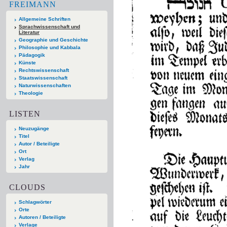
FREIMANN
Allgemeine Schriften
Sprachwissenschaft und
Literatur
Geographie und Geschichte
Philosophie und Kabbala
Pädagogik
Künste
Rechtswissenschaft
Staatswissenschaft
Naturwissenschaften
Theologie
LISTEN
Neuzugänge
Titel
Autor / Beteiligte
Ort
Verlag
Jahr
CLOUDS
Schlagwörter
Orte
Autoren / Beteiligte
Verlage