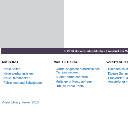
© 2026 Universitätsbibliothek Frankfurt am M
Aktuelles
Von zu Hause
Veröffentli
Neue Seiten
Online-Angebote außerhalb des
Hochschulpubl
Campus nutzen
Neuerwerbungslisten
Digitale Samm
Bücher online bestellen
Neue Datenbanken
Frankfurter Bi
Verlängern, Konto abfragen
Ausstellungsk
Führungen und Schulungen
Hilfe zu Ihrem Konto
Visual Library Server 2018