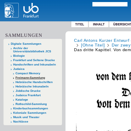
TITEL
INHALT
ÜBERSICH
SAMMLUNGEN
Carl Antons Kurzer Entwurf 
Digitale Sammlungen
[Ohne Titel]
Der zweyt
Archiv der
Das dritte Kapittel. Von de
Universitätsbibliothek JCS
Biologie
Frankfurt und Seltene Drucke
Handschriften und Inkunabeln
Judaica
Compact Memory
Freimann-Sammlung
Hebräische Handschriften
Hebräische Inkunabeln
Jiddische Drucke
Judaica Frankfurt
Kataloge
Rothschild-Sammlung
Kinderbuchsammlungen
Koloniale Sammlungen
Musik und Theater
Nachlässe