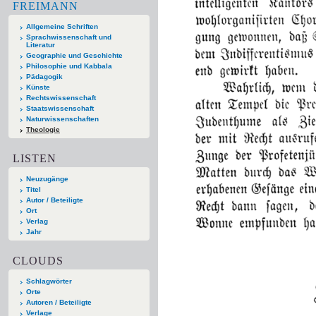
FREIMANN
Allgemeine Schriften
Sprachwissenschaft und
Literatur
Geographie und Geschichte
Philosophie und Kabbala
Pädagogik
Künste
Rechtswissenschaft
Staatswissenschaft
Naturwissenschaften
Theologie
LISTEN
Neuzugänge
Titel
Autor / Beteiligte
Ort
Verlag
Jahr
CLOUDS
Schlagwörter
Orte
Autoren / Beteiligte
Verlage