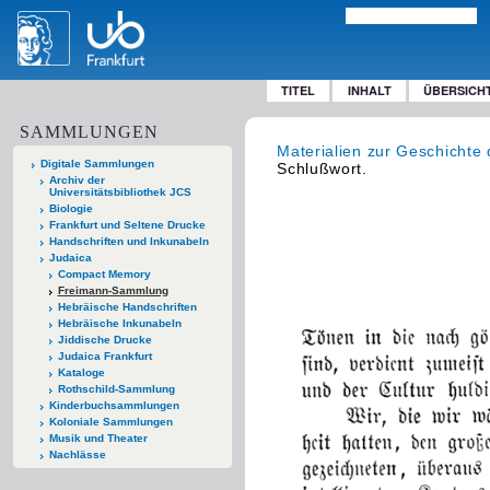
TITEL
INHALT
ÜBERSICH
SAMMLUNGEN
Materialien zur Geschichte 
Digitale Sammlungen
Schlußwort.
Archiv der
Universitätsbibliothek JCS
Biologie
Frankfurt und Seltene Drucke
Handschriften und Inkunabeln
Judaica
Compact Memory
Freimann-Sammlung
Hebräische Handschriften
Hebräische Inkunabeln
Jiddische Drucke
Judaica Frankfurt
Kataloge
Rothschild-Sammlung
Kinderbuchsammlungen
Koloniale Sammlungen
Musik und Theater
Nachlässe