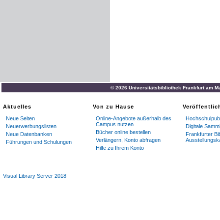
© 2026 Universitätsbibliothek Frankfurt am M
Aktuelles
Von zu Hause
Veröffentli
Neue Seiten
Online-Angebote außerhalb des
Hochschulpubl
Campus nutzen
Neuerwerbungslisten
Digitale Samm
Bücher online bestellen
Neue Datenbanken
Frankfurter Bi
Verlängern, Konto abfragen
Ausstellungsk
Führungen und Schulungen
Hilfe zu Ihrem Konto
Visual Library Server 2018