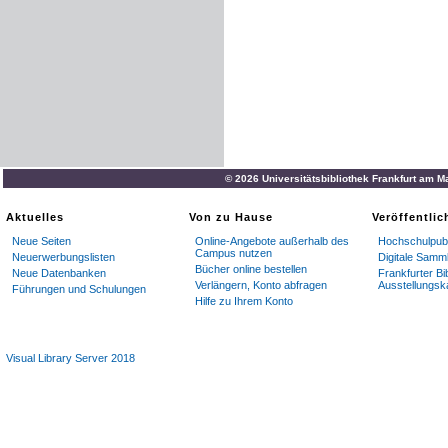
© 2026 Universitätsbibliothek Frankfurt am M
Aktuelles
Von zu Hause
Veröffentli
Neue Seiten
Online-Angebote außerhalb des
Hochschulpubl
Campus nutzen
Neuerwerbungslisten
Digitale Samm
Bücher online bestellen
Neue Datenbanken
Frankfurter Bi
Verlängern, Konto abfragen
Ausstellungsk
Führungen und Schulungen
Hilfe zu Ihrem Konto
Visual Library Server 2018