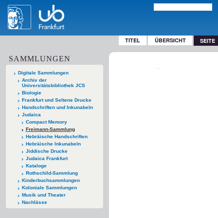
TITEL
ÜBERSICHT
SEITE
SAMMLUNGEN
Digitale Sammlungen
Archiv der
Universitätsbibliothek JCS
Biologie
Frankfurt und Seltene Drucke
Handschriften und Inkunabeln
Judaica
Compact Memory
Freimann-Sammlung
Hebräische Handschriften
Hebräische Inkunabeln
Jiddische Drucke
Judaica Frankfurt
Kataloge
Rothschild-Sammlung
Kinderbuchsammlungen
Koloniale Sammlungen
Musik und Theater
Nachlässe