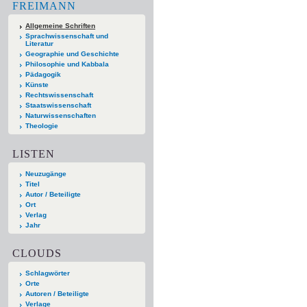
FREIMANN
Allgemeine Schriften
Sprachwissenschaft und
Literatur
Geographie und Geschichte
Philosophie und Kabbala
Pädagogik
Künste
Rechtswissenschaft
Staatswissenschaft
Naturwissenschaften
Theologie
LISTEN
Neuzugänge
Titel
Autor / Beteiligte
Ort
Verlag
Jahr
CLOUDS
Schlagwörter
Orte
Autoren / Beteiligte
Verlage