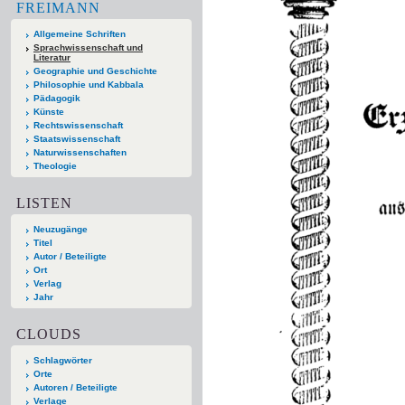
FREIMANN
Allgemeine Schriften
Sprachwissenschaft und
Literatur
Geographie und Geschichte
Philosophie und Kabbala
Pädagogik
Künste
Rechtswissenschaft
Staatswissenschaft
Naturwissenschaften
Theologie
LISTEN
Neuzugänge
Titel
Autor / Beteiligte
Ort
Verlag
Jahr
CLOUDS
Schlagwörter
Orte
Autoren / Beteiligte
Verlage