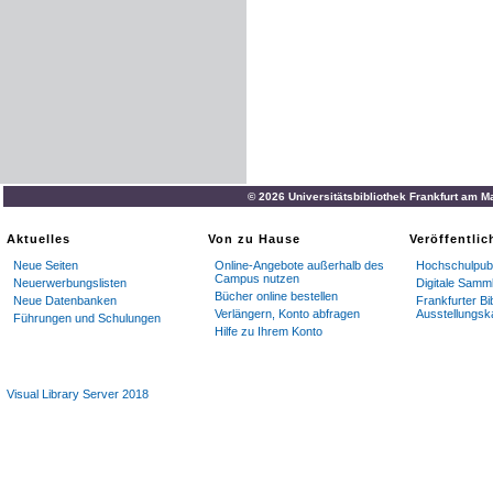
© 2026 Universitätsbibliothek Frankfurt am M
Aktuelles
Von zu Hause
Veröffentli
Neue Seiten
Online-Angebote außerhalb des
Hochschulpubl
Campus nutzen
Neuerwerbungslisten
Digitale Samm
Bücher online bestellen
Neue Datenbanken
Frankfurter Bi
Verlängern, Konto abfragen
Ausstellungsk
Führungen und Schulungen
Hilfe zu Ihrem Konto
Visual Library Server 2018