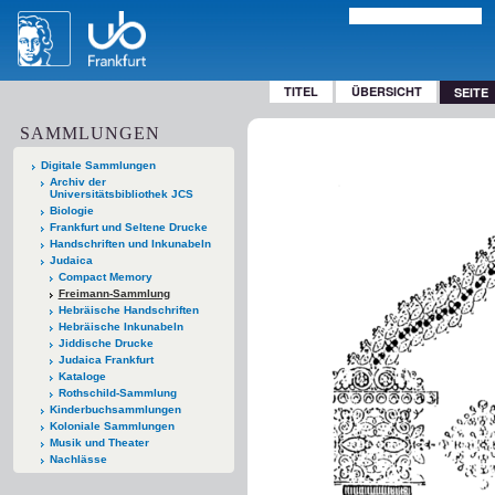
TITEL
ÜBERSICHT
SEITE
SAMMLUNGEN
Digitale Sammlungen
Archiv der
Universitätsbibliothek JCS
Biologie
Frankfurt und Seltene Drucke
Handschriften und Inkunabeln
Judaica
Compact Memory
Freimann-Sammlung
Hebräische Handschriften
Hebräische Inkunabeln
Jiddische Drucke
Judaica Frankfurt
Kataloge
Rothschild-Sammlung
Kinderbuchsammlungen
Koloniale Sammlungen
Musik und Theater
Nachlässe