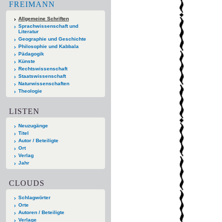
FREIMANN
Allgemeine Schriften
Sprachwissenschaft und
Literatur
Geographie und Geschichte
Philosophie und Kabbala
Pädagogik
Künste
Rechtswissenschaft
Staatswissenschaft
Naturwissenschaften
Theologie
LISTEN
Neuzugänge
Titel
Autor / Beteiligte
Ort
Verlag
Jahr
CLOUDS
Schlagwörter
Orte
Autoren / Beteiligte
Verlage