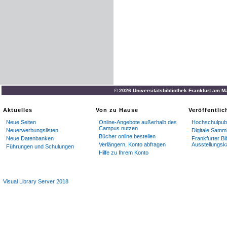
© 2026 Universitätsbibliothek Frankfurt am M
Aktuelles
Von zu Hause
Veröffentli
Neue Seiten
Online-Angebote außerhalb des
Hochschulpubl
Campus nutzen
Neuerwerbungslisten
Digitale Samm
Bücher online bestellen
Neue Datenbanken
Frankfurter Bi
Verlängern, Konto abfragen
Ausstellungsk
Führungen und Schulungen
Hilfe zu Ihrem Konto
Visual Library Server 2018