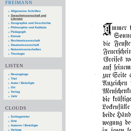
FREIMANN
Allgemeine Schriften
Sprachwissenschaft und
Literatur
Geographie und Geschichte
Philosophie und Kabbala
Pädagogik
Künste
Rechtswissenschaft
Staatswissenschaft
Naturwissenschaften
Theologie
LISTEN
Neuzugänge
Titel
Autor / Beteiligte
Ort
Verlag
Jahr
CLOUDS
Schlagwörter
Orte
Autoren / Beteiligte
Verlage