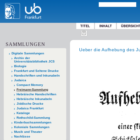
TITEL
INHALT
ÜBERSICH
SAMMLUNGEN
Ueber die Aufhebung des Ju
Digitale Sammlungen
Archiv der
Universitätsbibliothek JCS
Biologie
Frankfurt und Seltene Drucke
Handschriften und Inkunabeln
Judaica
Compact Memory
Freimann-Sammlung
Hebräische Handschriften
Hebräische Inkunabeln
Jiddische Drucke
Judaica Frankfurt
Kataloge
Rothschild-Sammlung
Kinderbuchsammlungen
Koloniale Sammlungen
Musik und Theater
Nachlässe