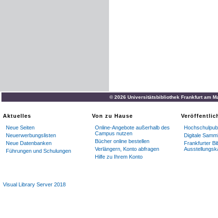
© 2026 Universitätsbibliothek Frankfurt am M
Aktuelles
Von zu Hause
Veröffentli
Neue Seiten
Online-Angebote außerhalb des
Hochschulpubl
Campus nutzen
Neuerwerbungslisten
Digitale Samm
Bücher online bestellen
Neue Datenbanken
Frankfurter Bi
Verlängern, Konto abfragen
Ausstellungsk
Führungen und Schulungen
Hilfe zu Ihrem Konto
Visual Library Server 2018