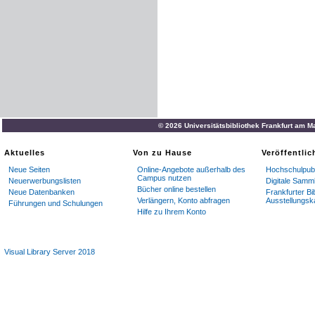
© 2026 Universitätsbibliothek Frankfurt am M
Aktuelles
Von zu Hause
Veröffentli
Neue Seiten
Online-Angebote außerhalb des
Hochschulpubl
Campus nutzen
Neuerwerbungslisten
Digitale Samm
Bücher online bestellen
Neue Datenbanken
Frankfurter Bi
Verlängern, Konto abfragen
Ausstellungsk
Führungen und Schulungen
Hilfe zu Ihrem Konto
Visual Library Server 2018