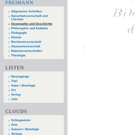
FREIMANN
Allgemeine Schriften
Sprachwissenschaft und
Literatur
Geographie und Geschichte
Philosophie und Kabbala
Pädagogik
Künste
Rechtswissenschaft
Staatswissenschaft
Naturwissenschaften
Theologie
LISTEN
Neuzugänge
Titel
Autor / Beteiligte
Ort
Verlag
Jahr
CLOUDS
Schlagwörter
Orte
Autoren / Beteiligte
Verlage