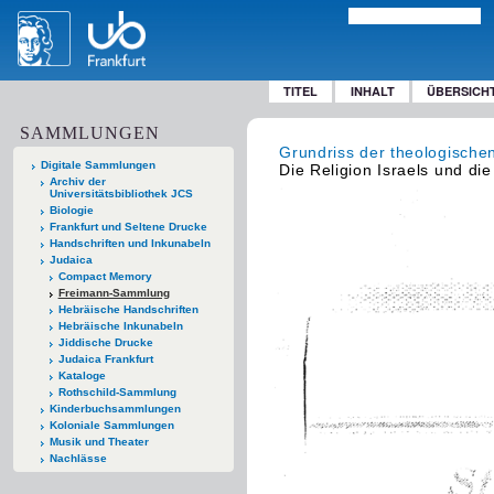
TITEL
INHALT
ÜBERSICH
SAMMLUNGEN
Grundriss der theologische
Digitale Sammlungen
Die Religion Israels und d
Archiv der
Universitätsbibliothek JCS
Biologie
Frankfurt und Seltene Drucke
Handschriften und Inkunabeln
Judaica
Compact Memory
Freimann-Sammlung
Hebräische Handschriften
Hebräische Inkunabeln
Jiddische Drucke
Judaica Frankfurt
Kataloge
Rothschild-Sammlung
Kinderbuchsammlungen
Koloniale Sammlungen
Musik und Theater
Nachlässe