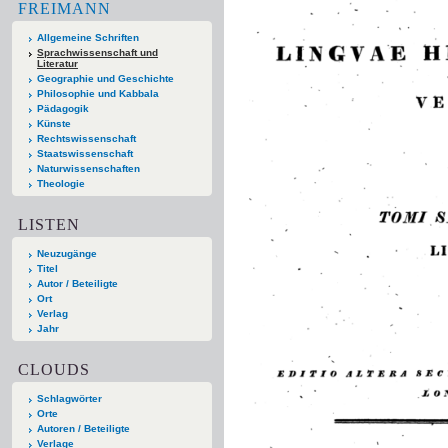
FREIMANN
Allgemeine Schriften
Sprachwissenschaft und
Literatur
Geographie und Geschichte
Philosophie und Kabbala
Pädagogik
Künste
Rechtswissenschaft
Staatswissenschaft
Naturwissenschaften
Theologie
LISTEN
Neuzugänge
Titel
Autor / Beteiligte
Ort
Verlag
Jahr
CLOUDS
Schlagwörter
Orte
Autoren / Beteiligte
Verlage