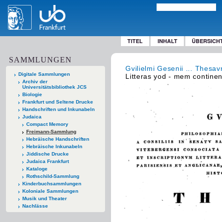
TITEL
INHALT
ÜBERSICH
SAMMLUNGEN
Gvilielmi Gesenii ... Thesav
Digitale Sammlungen
Litteras yod - mem contine
Archiv der
Universitätsbibliothek JCS
Biologie
Frankfurt und Seltene Drucke
Handschriften und Inkunabeln
Judaica
Compact Memory
Freimann-Sammlung
Hebräische Handschriften
Hebräische Inkunabeln
Jiddische Drucke
Judaica Frankfurt
Kataloge
Rothschild-Sammlung
Kinderbuchsammlungen
Koloniale Sammlungen
Musik und Theater
Nachlässe