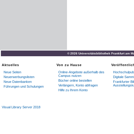
© 2026 Universitätsbibliothek Frankfurt am M
Aktuelles
Von zu Hause
Veröffentli
Neue Seiten
Online-Angebote außerhalb des
Hochschulpubl
Campus nutzen
Neuerwerbungslisten
Digitale Samm
Bücher online bestellen
Neue Datenbanken
Frankfurter Bi
Verlängern, Konto abfragen
Ausstellungsk
Führungen und Schulungen
Hilfe zu Ihrem Konto
Visual Library Server 2018