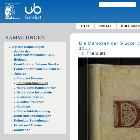
TITEL
INHALT
ÜBERSICH
SAMMLUNGEN
Die Memoiren der Glückel 
Digitale Sammlungen
19....
Archiv der
Titelblatt
Universitätsbibliothek JCS
Biologie
Frankfurt und Seltene Drucke
Handschriften und Inkunabeln
Judaica
Compact Memory
Freimann-Sammlung
Hebräische Handschriften
Hebräische Inkunabeln
Jiddische Drucke
Judaica Frankfurt
Kataloge
Rothschild-Sammlung
Kinderbuchsammlungen
Koloniale Sammlungen
Musik und Theater
Nachlässe