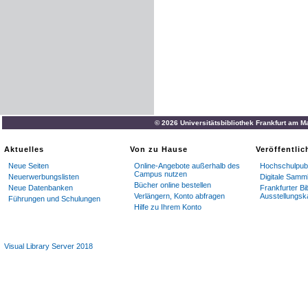
© 2026 Universitätsbibliothek Frankfurt am M
Aktuelles
Von zu Hause
Veröffentli
Neue Seiten
Online-Angebote außerhalb des
Hochschulpubl
Campus nutzen
Neuerwerbungslisten
Digitale Samm
Bücher online bestellen
Neue Datenbanken
Frankfurter Bi
Verlängern, Konto abfragen
Ausstellungsk
Führungen und Schulungen
Hilfe zu Ihrem Konto
Visual Library Server 2018