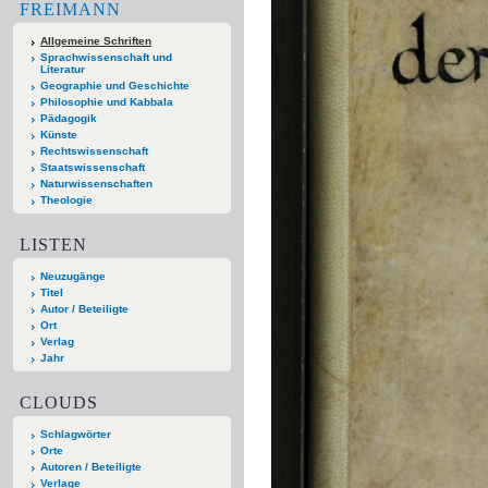
FREIMANN
Allgemeine Schriften
Sprachwissenschaft und
Literatur
Geographie und Geschichte
Philosophie und Kabbala
Pädagogik
Künste
Rechtswissenschaft
Staatswissenschaft
Naturwissenschaften
Theologie
LISTEN
Neuzugänge
Titel
Autor / Beteiligte
Ort
Verlag
Jahr
CLOUDS
Schlagwörter
Orte
Autoren / Beteiligte
Verlage