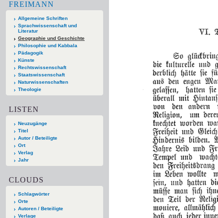
FREIMANN
Allgemeine Schriften
Sprachwissenschaft und
Literatur
Geographie und Geschichte
Philosophie und Kabbala
Pädagogik
Künste
Rechtswissenschaft
Staatswissenschaft
Naturwissenschaften
Theologie
LISTEN
Neuzugänge
Titel
Autor / Beteiligte
Ort
Verlag
Jahr
CLOUDS
Schlagwörter
Orte
Autoren / Beteiligte
Verlage