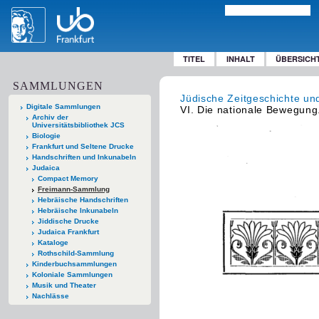
TITEL
INHALT
ÜBERSICH
SAMMLUNGEN
Jüdische Zeitgeschichte un
Digitale Sammlungen
VI. Die nationale Bewegung
Archiv der
Universitätsbibliothek JCS
Biologie
Frankfurt und Seltene Drucke
Handschriften und Inkunabeln
Judaica
Compact Memory
Freimann-Sammlung
Hebräische Handschriften
Hebräische Inkunabeln
Jiddische Drucke
Judaica Frankfurt
Kataloge
Rothschild-Sammlung
Kinderbuchsammlungen
Koloniale Sammlungen
Musik und Theater
Nachlässe