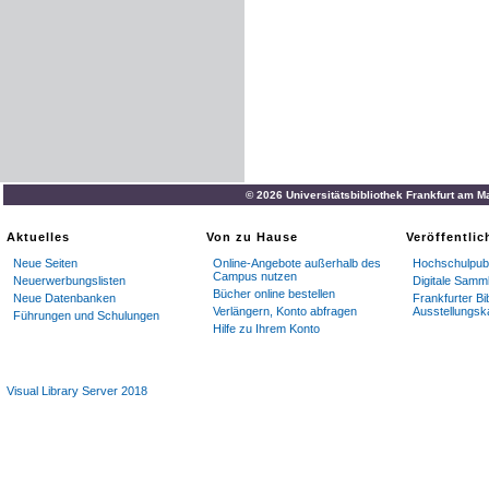
© 2026 Universitätsbibliothek Frankfurt am M
Aktuelles
Von zu Hause
Veröffentli
Neue Seiten
Online-Angebote außerhalb des
Hochschulpubl
Campus nutzen
Neuerwerbungslisten
Digitale Samm
Bücher online bestellen
Neue Datenbanken
Frankfurter Bi
Verlängern, Konto abfragen
Ausstellungsk
Führungen und Schulungen
Hilfe zu Ihrem Konto
Visual Library Server 2018