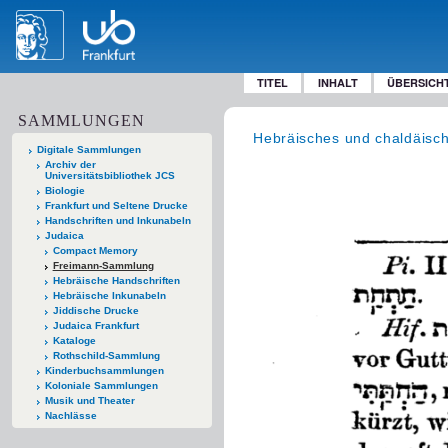
TITEL
INHALT
ÜBERSICH
SAMMLUNGEN
Hebräisches und chaldäisc
Digitale Sammlungen
Archiv der
Universitätsbibliothek JCS
Biologie
Frankfurt und Seltene Drucke
Handschriften und Inkunabeln
Judaica
Compact Memory
Freimann-Sammlung
Hebräische Handschriften
Hebräische Inkunabeln
Jiddische Drucke
Judaica Frankfurt
Kataloge
Rothschild-Sammlung
Kinderbuchsammlungen
Koloniale Sammlungen
Musik und Theater
Nachlässe