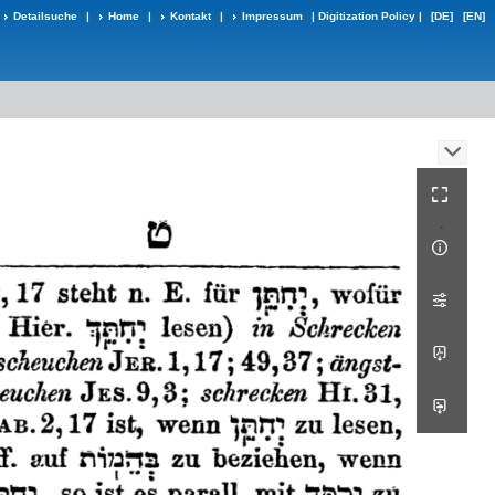
Detailsuche
|
Home
|
Kontakt
|
Impressum
|
Digitization Policy
|
[DE]
[EN]