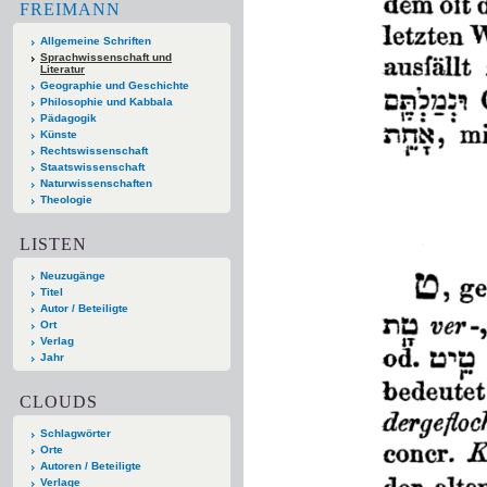
FREIMANN
Allgemeine Schriften
Sprachwissenschaft und
Literatur
Geographie und Geschichte
Philosophie und Kabbala
Pädagogik
Künste
Rechtswissenschaft
Staatswissenschaft
Naturwissenschaften
Theologie
LISTEN
Neuzugänge
Titel
Autor / Beteiligte
Ort
Verlag
Jahr
CLOUDS
Schlagwörter
Orte
Autoren / Beteiligte
Verlage