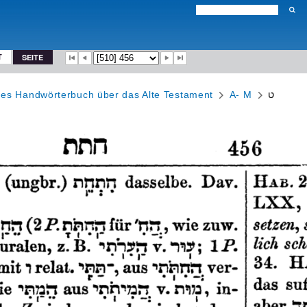
T
SEITE
hes Handwörterbuch über das Alte Testament
A- M
ט