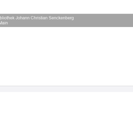
2026 Universitätsbibliothek Frankfurt am Main
|
Rechtliche Hinweise
|
Datenschutz
|
Impres