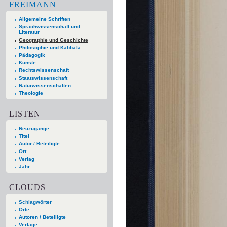
FREIMANN
Allgemeine Schriften
Sprachwissenschaft und
Literatur
Geographie und Geschichte
Philosophie und Kabbala
Pädagogik
Künste
Rechtswissenschaft
Staatswissenschaft
Naturwissenschaften
Theologie
LISTEN
Neuzugänge
Titel
Autor / Beteiligte
Ort
Verlag
Jahr
CLOUDS
Schlagwörter
Orte
Autoren / Beteiligte
Verlage