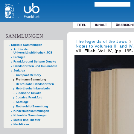
TITEL
INHALT
ÜBERSICH
SAMMLUNGEN
The legends of the Jews
Digitale Sammlungen
Notes to Volumes III and IV
Archiv der
VII. Elijah. Vol. IV, (pp. 195
Universitätsbibliothek JCS
Biologie
Frankfurt und Seltene Drucke
Handschriften und Inkunabeln
Judaica
Compact Memory
Freimann-Sammlung
Hebräische Handschriften
Hebräische Inkunabeln
Jiddische Drucke
Judaica Frankfurt
Kataloge
Rothschild-Sammlung
Kinderbuchsammlungen
Koloniale Sammlungen
Musik und Theater
Nachlässe