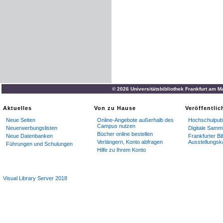
© 2026 Universitätsbibliothek Frankfurt am M
Aktuelles
Von zu Hause
Veröffentli
Neue Seiten
Online-Angebote außerhalb des
Hochschulpubl
Campus nutzen
Neuerwerbungslisten
Digitale Samm
Bücher online bestellen
Neue Datenbanken
Frankfurter Bi
Verlängern, Konto abfragen
Ausstellungsk
Führungen und Schulungen
Hilfe zu Ihrem Konto
Visual Library Server 2018