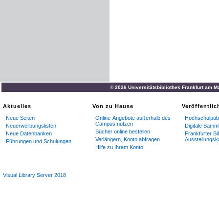
© 2026 Universitätsbibliothek Frankfurt am M
Aktuelles
Von zu Hause
Veröffentli
Neue Seiten
Online-Angebote außerhalb des
Hochschulpubl
Campus nutzen
Neuerwerbungslisten
Digitale Samm
Bücher online bestellen
Neue Datenbanken
Frankfurter Bi
Verlängern, Konto abfragen
Ausstellungsk
Führungen und Schulungen
Hilfe zu Ihrem Konto
Visual Library Server 2018