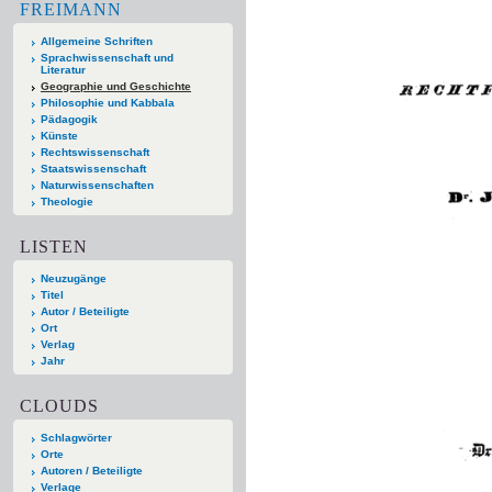
FREIMANN
Allgemeine Schriften
Sprachwissenschaft und
Literatur
Geographie und Geschichte
Philosophie und Kabbala
Pädagogik
Künste
Rechtswissenschaft
Staatswissenschaft
Naturwissenschaften
Theologie
LISTEN
Neuzugänge
Titel
Autor / Beteiligte
Ort
Verlag
Jahr
CLOUDS
Schlagwörter
Orte
Autoren / Beteiligte
Verlage