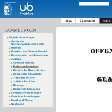
TITEL
ÜBERSICHT
SEITE
SAMMLUNGEN
Digitale Sammlungen
Archiv der
Universitätsbibliothek JCS
Biologie
Frankfurt und Seltene Drucke
Handschriften und Inkunabeln
Judaica
Compact Memory
Freimann-Sammlung
Hebräische Handschriften
Hebräische Inkunabeln
Jiddische Drucke
Judaica Frankfurt
Kataloge
Rothschild-Sammlung
Kinderbuchsammlungen
Koloniale Sammlungen
Musik und Theater
Nachlässe